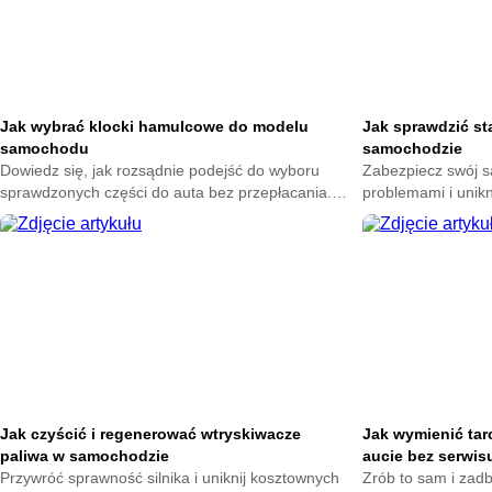
Jak wybrać klocki hamulcowe do modelu
Jak sprawdzić st
samochodu
samochodzie
Dowiedz się, jak rozsądnie podejść do wyboru
Zabezpiecz swój 
sprawdzonych części do auta bez przepłacania.
problemami i unik
Zadbaj o komfort jazdy i uniknij błędów, które mogą
Poznaj proste spos
kosztować więcej niż myślisz.
przygotuj auto na 
Jak czyścić i regenerować wtryskiwacze
Jak wymienić tar
paliwa w samochodzie
aucie bez serwis
Przywróć sprawność silnika i uniknij kosztownych
Zrób to sam i zad