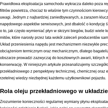
Prawidłowa eksploatacja samochodu wykracza daleko poza reg
filtrów powietrza, chociaż to właśnie tym czynnościom kierowc
uwagi. Jednym z najbardziej zaniedbywanych, a zarazem klucz
napędowego aspektów serwisowych, jest dbałość o kondycję ś
o to, jak często wymieniać płyn w skrzyni biegów, budzi wiele k
mitów, które narosły przez lata wokół zaleceń producentów sam
Układ przeniesienia napędu jest mechanizmem niezwykle pr
obciążeniom termicznym oraz mechanicznym, dlatego bagateli
obszarze prowadzi zazwyczaj do kosztownych awarii, których
konserwację. W niniejszym artykule przeanalizujemy szczegó
przekładniowego z perspektywy technicznej, chemicznej oraz e
rzetelnej wiedzy niezbędnej każdemu użytkownikowi pojazdu.
Rola oleju przekładniowego w układz
Zrozumienie konieczności regularnej wymiany płynu eksploat