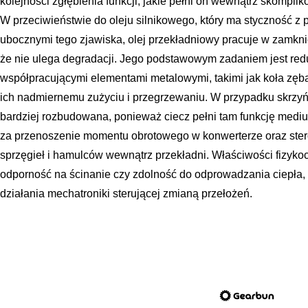
kolejności zgłębienia funkcji, jakie pełni on wewnątrz skomp
W przeciwieństwie do oleju silnikowego, który ma styczność z 
ubocznymi tego zjawiska, olej przekładniowy pracuje w zamkni
że nie ulega degradacji. Jego podstawowym zadaniem jest red
współpracującymi elementami metalowymi, takimi jak koła zęba
ich nadmiernemu zużyciu i przegrzewaniu. W przypadku skrzyń 
bardziej rozbudowana, ponieważ ciecz pełni tam funkcję medi
za przenoszenie momentu obrotowego w konwerterze oraz ste
sprzęgieł i hamulców wewnątrz przekładni. Właściwości fizykoc
odporność na ścinanie czy zdolność do odprowadzania ciepła,
działania mechatroniki sterującej zmianą przełożeń.