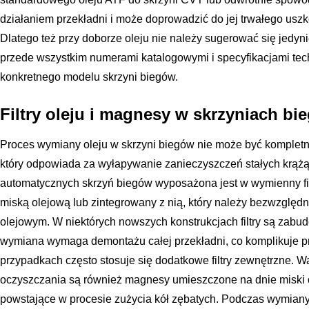
działaniem przekładni i może doprowadzić do jej trwałego uszk
Dlatego też przy doborze oleju nie należy sugerować się jedyn
przede wszystkim numerami katalogowymi i specyfikacjami t
konkretnego modelu skrzyni biegów.
Filtry oleju i magnesy w skrzyniach bi
Proces wymiany oleju w skrzyni biegów nie może być kompletny 
który odpowiada za wyłapywanie zanieczyszczeń stałych krąż
automatycznych skrzyń biegów wyposażona jest w wymienny fil
miską olejową lub zintegrowany z nią, który należy bezwzględ
olejowym. W niektórych nowszych konstrukcjach filtry są zabu
wymiana wymaga demontażu całej przekładni, co komplikuje p
przypadkach często stosuje się dodatkowe filtry zewnętrzne.
oczyszczania są również magnesy umieszczone na dnie miski ol
powstające w procesie zużycia kół zębatych. Podczas wymiany