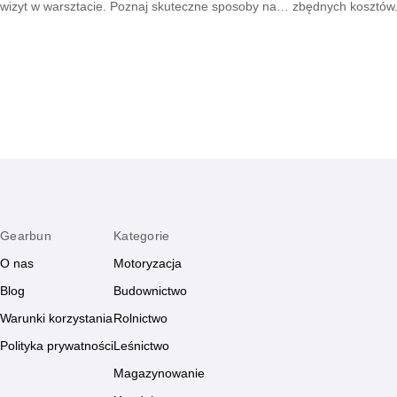
wizyt w warsztacie. Poznaj skuteczne sposoby na
zbędnych kosztów.
utrzymanie układu paliwowego w dobrej kondycji i
które pomogą wymi
ciesz się płynną jazdą każdego dnia.
hamulcowego szybk
Gearbun
Kategorie
O nas
Motoryzacja
Blog
Budownictwo
Warunki korzystania
Rolnictwo
Polityka prywatności
Leśnictwo
Magazynowanie