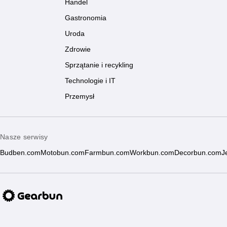
Handel
Gastronomia
Uroda
Zdrowie
Sprzątanie i recykling
Technologie i IT
Przemysł
Nasze serwisy
Budben.com
Motobun.com
Farmbun.com
Workbun.com
Decorbun.com
J