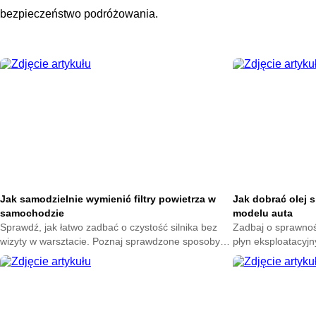
bezpieczeństwo podróżowania.
Jak samodzielnie wymienić filtry powietrza w
Jak dobrać olej 
samochodzie
modelu auta
Sprawdź, jak łatwo zadbać o czystość silnika bez
Zadbaj o sprawność
wizyty w warsztacie. Poznaj sprawdzone sposoby
płyn eksploatacyjn
na wybór dobrych części i uniknij kosztownych
dowiedz się, jak 
pomyłek przy ich wymianie.
swojego samochod