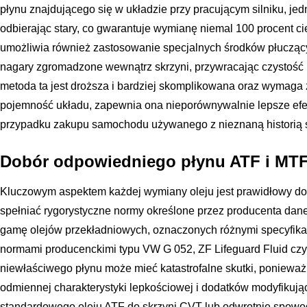
płynu znajdującego się w układzie przy pracującym silniku, je
odbierając stary, co gwarantuje wymianę niemal 100 procent 
umożliwia również zastosowanie specjalnych środków płuczący
nagary zgromadzone wewnątrz skrzyni, przywracając czystość
metoda ta jest droższa i bardziej skomplikowana oraz wymaga zu
pojemność układu, zapewnia ona nieporównywalnie lepsze efek
przypadku zakupu samochodu używanego z nieznaną historią 
Dobór odpowiedniego płynu ATF i MT
Kluczowym aspektem każdej wymiany oleju jest prawidłowy do
spełniać rygorystyczne normy określone przez producenta dane
gamę olejów przekładniowych, oznaczonych różnymi specyfikac
normami producenckimi typu VW G 052, ZF Lifeguard Fluid cz
niewłaściwego płynu może mieć katastrofalne skutki, poniewa
odmiennej charakterystyki lepkościowej i dodatków modyfikując
standardowego oleju ATF do skrzyni CVT lub odwrotnie spowo