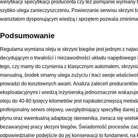
weryfikacji specyfikacji producenta czy też pomijanie wymiany fi
szybko ulega zanieczyszczeniu. Powierzanie serwisu skrzyni
warsztatom dysponującym wiedzą i sprzętem pozwala zminimal
Podsumowanie
Regularna wymiana oleju w skrzyni biegów jest jednym z naj
decydującym o trwałości i niezawodności układu napędowego
tego, czy mamy do czynienia z klasycznym automatem, skrzyn
manualną, środek smarny ulega zużyciu i traci swoje właściwo
prowadzi do kosztownych awarii. Analiza zaleceń producentów 
eksploatacyjnymi i wiedzą inżynierską jednoznacznie wskazuj
oleju do 40-60 tysięcy kilometrów jest najskuteczniejszą metodą
profesjonalny serwis olejowy, uwzględniający specyfikę danej
płynu oraz ewentualną adaptację sterownika, zwraca się wielokr
bezawaryjnej pracy skrzyni biegów. Świadomość procesów zac
odpowiedzialne podejście do jej konserwacji to fundament, na kt