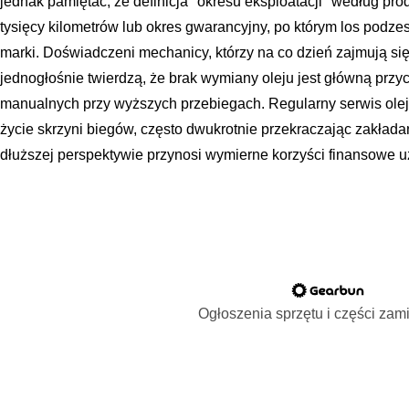
jednak pamiętać, że definicja "okresu eksploatacji" według pr
tysięcy kilometrów lub okres gwarancyjny, po którym los podz
marki. Doświadczeni mechanicy, którzy na co dzień zajmują s
jednogłośnie twierdzą, że brak wymiany oleju jest główną przy
manualnych przy wyższych przebiegach. Regularny serwis ole
życie skrzyni biegów, często dwukrotnie przekraczając zakłada
dłuższej perspektywie przynosi wymierne korzyści finansowe u
Ogłoszenia sprzętu i części za