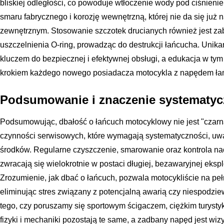
bliskiej odległości, co powoduje wtłoczenie wody pod ciśnien
smaru fabrycznego i korozję wewnętrzną, której nie da się j
zewnętrznym. Stosowanie szczotek drucianych również jest z
uszczelnienia O-ring, prowadząc do destrukcji łańcucha. Unik
kluczem do bezpiecznej i efektywnej obsługi, a edukacja w ty
krokiem każdego nowego posiadacza motocykla z napędem ł
Podsumowanie i znaczenie systematyc
Podsumowując, dbałość o łańcuch motocyklowy nie jest "czarn
czynności serwisowych, które wymagają systematyczności, uw
środków. Regularne czyszczenie, smarowanie oraz kontrola nac
zwracają się wielokrotnie w postaci długiej, bezawaryjnej eksp
Zrozumienie, jak dbać o łańcuch, pozwala motocykliście na pełn
eliminując stres związany z potencjalną awarią czy niespodzi
tego, czy poruszamy się sportowym ścigaczem, ciężkim turyst
fizyki i mechaniki pozostają te same, a zadbany napęd jest w