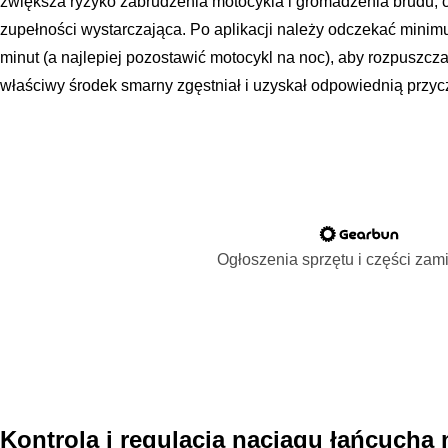
zwiększa ryzyko zabrudzenia motocykla i gromadzenia brudu; 
zupełności wystarczająca. Po aplikacji należy odczekać minimu
minut (a najlepiej pozostawić motocykl na noc), aby rozpuszcz
właściwy środek smarny zgęstniał i uzyskał odpowiednią przy
Ogłoszenia sprzętu i części za
Kontrola i regulacja naciągu łańcuch