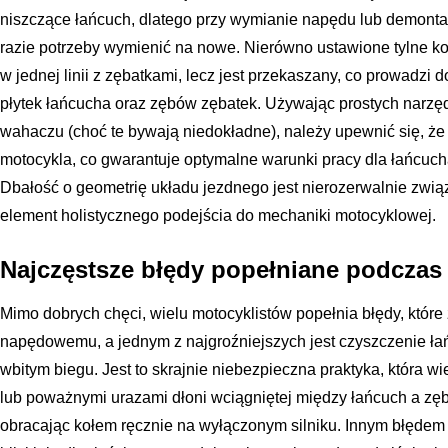
niszczące łańcuch, dlatego przy wymianie napędu lub demontaż
razie potrzeby wymienić na nowe. Nierówno ustawione tylne ko
w jednej linii z zębatkami, lecz jest przekaszany, co prowadzi
płytek łańcucha oraz zębów zębatek. Używając prostych narzęd
wahaczu (choć te bywają niedokładne), należy upewnić się, że o
motocykla, co gwarantuje optymalne warunki pracy dla łańcucha
Dbałość o geometrię układu jezdnego jest nierozerwalnie zwią
element holistycznego podejścia do mechaniki motocyklowej.
Najczęstsze błędy popełniane podczas
Mimo dobrych chęci, wielu motocyklistów popełnia błędy, któr
napędowemu, a jednym z najgroźniejszych jest czyszczenie łań
wbitym biegu. Jest to skrajnie niebezpieczna praktyka, która wi
lub poważnymi urazami dłoni wciągniętej między łańcuch a zęb
obracając kołem ręcznie na wyłączonym silniku. Innym błędem 