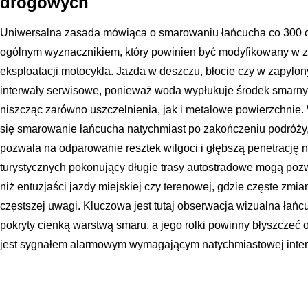
drogowych
Uniwersalna zasada mówiąca o smarowaniu łańcucha co 300 cz
ogólnym wyznacznikiem, który powinien być modyfikowany w z
eksploatacji motocykla. Jazda w deszczu, błocie czy w zapylo
interwały serwisowe, ponieważ woda wypłukuje środek smarny, a
niszcząc zarówno uszczelnienia, jak i metalowe powierzchnie
się smarowanie łańcucha natychmiast po zakończeniu podróży, g
pozwala na odparowanie resztek wilgoci i głębszą penetrację
turystycznych pokonujący długie trasy autostradowe mogą pozw
niż entuzjaści jazdy miejskiej czy terenowej, gdzie częste zmi
częstszej uwagi. Kluczowa jest tutaj obserwacja wizualna łańc
pokryty cienką warstwą smaru, a jego rolki powinny błyszczeć o
jest sygnałem alarmowym wymagającym natychmiastowej inter