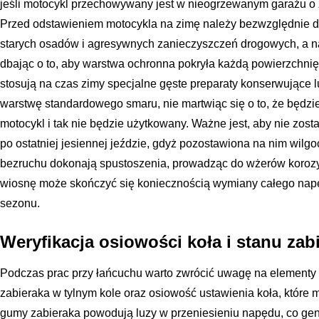
jeśli motocykl przechowywany jest w nieogrzewanym garażu o 
Przed odstawieniem motocykla na zimę należy bezwzględnie d
starych osadów i agresywnych zanieczyszczeń drogowych, a n
dbając o to, aby warstwa ochronna pokryła każdą powierzchnię
stosują na czas zimy specjalne gęste preparaty konserwujące l
warstwę standardowego smaru, nie martwiąc się o to, że będzi
motocykl i tak nie będzie użytkowany. Ważne jest, aby nie zo
po ostatniej jesiennej jeździe, gdyż pozostawiona na nim wilgo
bezruchu dokonają spustoszenia, prowadząc do wżerów korozy
wiosnę może skończyć się koniecznością wymiany całego nap
sezonu.
Weryfikacja osiowości koła i stanu zab
Podczas prac przy łańcuchu warto zwrócić uwagę na elementy 
zabieraka w tylnym kole oraz osiowość ustawienia koła, które
gumy zabieraka powodują luzy w przeniesieniu napędu, co ge