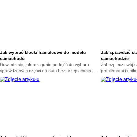
Jak wybrać klocki hamulcowe do modelu
Jak sprawdzić st
samochodu
samochodzie
Dowiedz się, jak rozsądnie podejść do wyboru
Zabezpiecz swój 
sprawdzonych części do auta bez przepłacania.
problemami i unik
Zadbaj o komfort jazdy i uniknij błędów, które mogą
Poznaj proste spos
kosztować więcej niż myślisz.
przygotuj auto na 