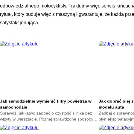
odpowiedzialnego motocyklisty. Traktujmy więc serwis łańcucha
rytuał, który buduje więź z maszyną i gwarantuje, że każda prz
satysfakcjonująca.
Jak samodzielnie wymienić filtry powietrza w
Jak dobrać olej 
samochodzie
modelu auta
Sprawdź, jak łatwo zadbać o czystość silnika bez
Zadbaj o sprawność
wizyty w warsztacie. Poznaj sprawdzone sposoby
płyn eksploatacyjn
na wybór dobrych części i uniknij kosztownych
dowiedz się, jak 
pomyłek przy ich wymianie.
swojego samochod