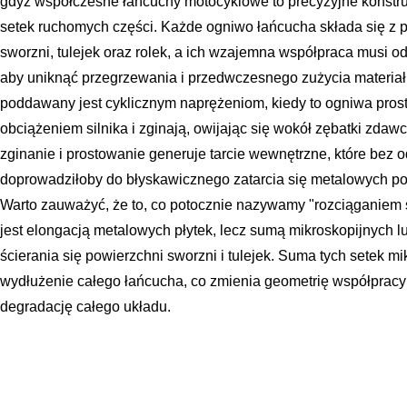
gdyż współczesne łańcuchy motocyklowe to precyzyjne konstruk
setek ruchomych części. Każde ogniwo łańcucha składa się z 
sworzni, tulejek oraz rolek, a ich wzajemna współpraca musi o
aby uniknąć przegrzewania i przedwczesnego zużycia materiału
poddawany jest cyklicznym naprężeniom, kiedy to ogniwa pros
obciążeniem silnika i zginają, owijając się wokół zębatki zda
zginanie i prostowanie generuje tarcie wewnętrzne, które be
doprowadziłoby do błyskawicznego zatarcia się metalowych pow
Warto zauważyć, że to, co potocznie nazywamy "rozciąganiem s
jest elongacją metalowych płytek, lecz sumą mikroskopijnych 
ścierania się powierzchni sworzni i tulejek. Suma tych setek 
wydłużenie całego łańcucha, co zmienia geometrię współpracy 
degradację całego układu.