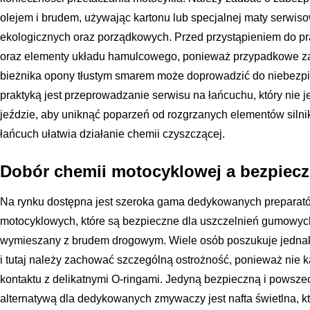
olejem i brudem, używając kartonu lub specjalnej maty serwiso
ekologicznych oraz porządkowych. Przed przystąpieniem do pra
oraz elementy układu hamulcowego, ponieważ przypadkowe za
bieżnika opony tłustym smarem może doprowadzić do niebezpie
praktyką jest przeprowadzanie serwisu na łańcuchu, który nie j
jeździe, aby uniknąć poparzeń od rozgrzanych elementów silnik
łańcuch ułatwia działanie chemii czyszczącej.
Dobór chemii motocyklowej a bezpie
Na rynku dostępna jest szeroka gama dedykowanych preparat
motocyklowych, które są bezpieczne dla uszczelnień gumowych
wymieszany z brudem drogowym. Wiele osób poszukuje jednak 
i tutaj należy zachować szczególną ostrożność, ponieważ nie k
kontaktu z delikatnymi O-ringami. Jedyną bezpieczną i pows
alternatywą dla dedykowanych zmywaczy jest nafta świetlna, k