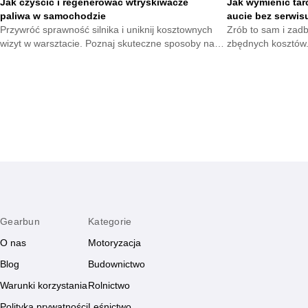
Jak czyścić i regenerować wtryskiwacze
Jak wymienić tar
paliwa w samochodzie
aucie bez serwis
Przywróć sprawność silnika i uniknij kosztownych
Zrób to sam i zad
wizyt w warsztacie. Poznaj skuteczne sposoby na
zbędnych kosztów.
utrzymanie układu paliwowego w dobrej kondycji i
które pomogą wymi
ciesz się płynną jazdą każdego dnia.
hamulcowego szybk
Gearbun
Kategorie
O nas
Motoryzacja
Blog
Budownictwo
Warunki korzystania
Rolnictwo
Polityka prywatności
Leśnictwo