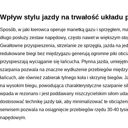
Wpływ stylu jazdy na trwałość układu 
Sposób, w jaki kierowca operuje manetką gazu i sprzęgłem, ma
długo posłuży zestaw napędowy, często nawet w większym sto
Gwałtowne przyspieszenia, strzelanie ze sprzęgła, jazda na jed
redukowane biegi bez międzygazu generują ogromne piki obcią
przyspieszają wyciąganie się łańcucha. Płynna jazda, umiejęt
szarpania pozwala na znaczne wydłużenie przebiegów między 
łańcuch, ale również zabierak tylnego koła i skrzynię biegów. J
na wysokim biegu, powodująca charakterystyczne szarpanie siln
wpada w rezonans i jest poddawany niszczycielskim siłom uda
dostosować technikę jazdy tak, aby minimalizować te obciążen
serwisem pozwala na osiągnięcie przebiegów rzędu 30-40 tysi
napędowym.