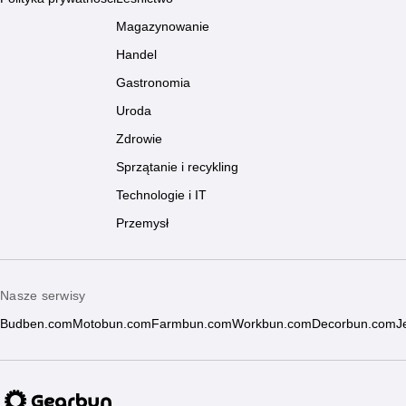
Magazynowanie
Handel
Gastronomia
Uroda
Zdrowie
Sprzątanie i recykling
Technologie i IT
Przemysł
Nasze serwisy
Budben.com
Motobun.com
Farmbun.com
Workbun.com
Decorbun.com
J