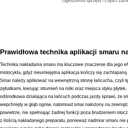
Ogłoszenia sprzętu i części za
Prawidłowa technika aplikacji smaru n
Technika nakładania smaru ma kluczowe znaczenie dla jego ef
motocykla, gdyż nieumiejętna aplikacja kończy się zachlapaną
Smar należy aplikować na wewnętrzną stronę łańcucha, czyli tę
zębatkami, kierując strumień na rolki oraz miejsca styku płytek,
odśrodkowa działająca na łańcuch podczas jazdy sprawi, że s
wepchnięty w głąb ogniw, natomiast smar nałożony na zewnątr
powietrze, nie spełniając żadnej funkcji poza brudzeniem otoc
z ilością nakładanego preparatu, ponieważ nadmiar smaru nie