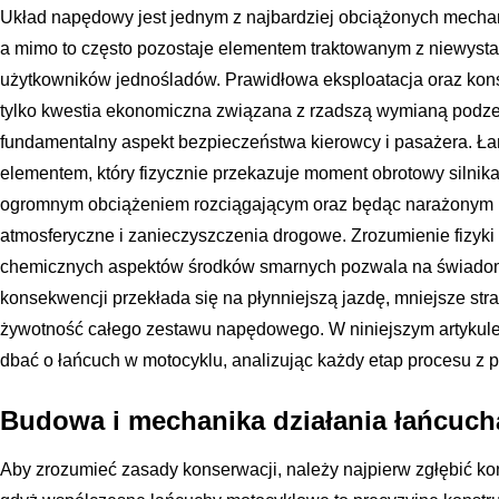
Układ napędowy jest jednym z najbardziej obciążonych mech
a mimo to często pozostaje elementem traktowanym z niewysta
użytkowników jednośladów. Prawidłowa eksploatacja oraz kon
tylko kwestia ekonomiczna związana z rzadszą wymianą podze
fundamentalny aspekt bezpieczeństwa kierowcy i pasażera. Ł
elementem, który fizycznie przekazuje moment obrotowy silnika 
ogromnym obciążeniem rozciągającym oraz będąc narażonym 
atmosferyczne i zanieczyszczenia drogowe. Zrozumienie fizyki
chemicznych aspektów środków smarnych pozwala na świadome
konsekwencji przekłada się na płynniejszą jazdę, mniejsze st
żywotność całego zestawu napędowego. W niniejszym artykule 
dbać o łańcuch w motocyklu, analizując każdy etap procesu z p
Budowa i mechanika działania łańcuc
Aby zrozumieć zasady konserwacji, należy najpierw zgłębić kon