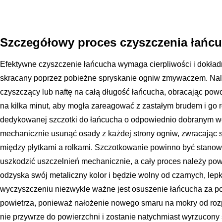
Szczegółowy proces czyszczenia łańcu
Efektywne czyszczenie łańcucha wymaga cierpliwości i dokładn
skracany poprzez pobieżne spryskanie ogniw zmywaczem. Nale
czyszczący lub naftę na całą długość łańcucha, obracając powo
na kilka minut, aby mogła zareagować z zastałym brudem i go 
dedykowanej szczotki do łańcucha o odpowiednio dobranym wł
mechanicznie usunąć osady z każdej strony ogniw, zwracając 
między płytkami a rolkami. Szczotkowanie powinno być stanowcz
uszkodzić uszczelnień mechanicznie, a cały proces należy po
odzyska swój metaliczny kolor i będzie wolny od czarnych, le
wyczyszczeniu niezwykle ważne jest osuszenie łańcucha za p
powietrza, ponieważ nałożenie nowego smaru na mokry od roz
nie przywrze do powierzchni i zostanie natychmiast wyrzucony