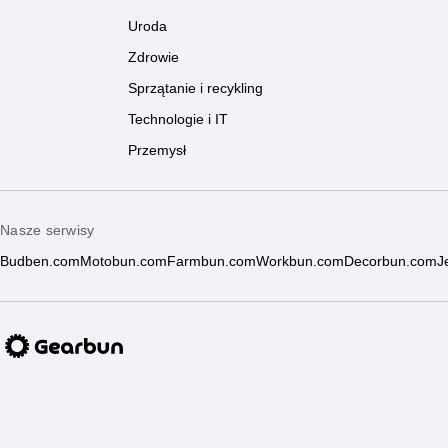
Uroda
Zdrowie
Sprzątanie i recykling
Technologie i IT
Przemysł
Nasze serwisy
Budben.com
Motobun.com
Farmbun.com
Workbun.com
Decorbun.com
J