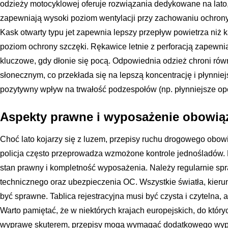
odzieży motocyklowej oferuje rozwiązania dedykowane na lato, 
zapewniają wysoki poziom wentylacji przy zachowaniu ochrony
Kask otwarty typu jet zapewnia lepszy przepływ powietrza niż k
poziom ochrony szczęki. Rękawice letnie z perforacją zapewni
kluczowe, gdy dłonie się pocą. Odpowiednia odzież chroni ró
słonecznym, co przekłada się na lepszą koncentrację i płynniej
pozytywny wpływ na trwałość podzespołów (np. płynniejsze o
Aspekty prawne i wyposażenie obowi
Choć lato kojarzy się z luzem, przepisy ruchu drogowego obow
policja często przeprowadza wzmożone kontrole jednośladów. D
stan prawny i kompletność wyposażenia. Należy regularnie s
technicznego oraz ubezpieczenia OC. Wszystkie światła, kie
być sprawne. Tablica rejestracyjna musi być czysta i czytelna,
Warto pamiętać, że w niektórych krajach europejskich, do któ
wyprawę skuterem, przepisy mogą wymagać dodatkowego wypo