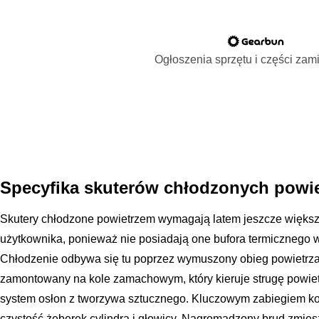
Ogłoszenia sprzętu i części za
Specyfika skuterów chłodzonych powi
Skutery chłodzone powietrzem wymagają latem jeszcze większej
użytkownika, ponieważ nie posiadają one bufora termicznego w
Chłodzenie odbywa się tu poprzez wymuszony obieg powietrza
zamontowany na kole zamachowym, który kieruje strugę powiet
system osłon z tworzywa sztucznego. Kluczowym zabiegiem kon
czystość żeberek cylindra i głowicy. Nagromadzony brud zmies