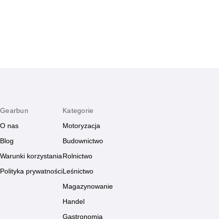
ciesz się płynną jazdą każdego dnia.
hamulcowego szybk
Gearbun
Kategorie
O nas
Motoryzacja
Blog
Budownictwo
Warunki korzystania
Rolnictwo
Polityka prywatności
Leśnictwo
Magazynowanie
Handel
Gastronomia