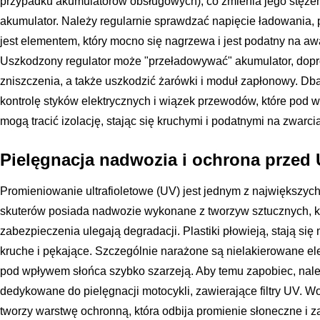
przypadku akumulatorów obsługowych), co zmienia jego stężen
akumulator. Należy regularnie sprawdzać napięcie ładowania, 
jest elementem, który mocno się nagrzewa i jest podatny na a
Uszkodzony regulator może "przeładowywać" akumulator, dopr
zniszczenia, a także uszkodzić żarówki i moduł zapłonowy. Dba
kontrolę styków elektrycznych i wiązek przewodów, które pod
mogą tracić izolację, stając się kruchymi i podatnymi na zwarcia
Pielęgnacja nadwozia i ochrona przed
Promieniowanie ultrafioletowe (UV) jest jednym z największyc
skuterów posiada nadwozie wykonane z tworzyw sztucznych, 
zabezpieczenia ulegają degradacji. Plastiki płowieją, stają si
kruche i pękające. Szczególnie narażone są nielakierowane el
pod wpływem słońca szybko szarzeją. Aby temu zapobiec, nale
dedykowane do pielęgnacji motocykli, zawierające filtry UV.
tworzy warstwę ochronną, która odbija promienie słoneczne i z