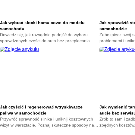
Jak wybrać klocki hamulcowe do modelu
Jak sprawdzić st
samochodu
samochodzie
Dowiedz się, jak rozsądnie podejść do wyboru
Zabezpiecz swój 
sprawdzonych części do auta bez przepłacania.
problemami i unik
Zadbaj o komfort jazdy i uniknij błędów, które mogą
Poznaj proste spos
kosztować więcej niż myślisz.
przygotuj auto na 
Jak czyścić i regenerować wtryskiwacze
Jak wymienić tar
paliwa w samochodzie
aucie bez serwis
Przywróć sprawność silnika i uniknij kosztownych
Zrób to sam i zad
wizyt w warsztacie. Poznaj skuteczne sposoby na
zbędnych kosztów.
utrzymanie układu paliwowego w dobrej kondycji i
które pomogą wymi