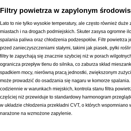
Filtry powietrza w zapylonym środowi
Lato to nie tylko wysokie temperatury, ale często również duże
miastach i na drogach podmiejskich. Skuter zasysa ogromne il
spalania paliwa oraz chłodzenia podzespołów. Filtr powietrza je
przed zanieczyszczeniami stałymi, takimi jak piasek, pyłki rośl
filtry te zapychają się znacznie szybciej niż w porach wilgotnyc
ogranicza przepływ tlenu do silnika, co zaburza skład mieszank
spadkiem mocy, nierówną pracą jednostki, zwiększonym zużyci
może prowadzić do osadzania się nagaru w komorze spalania
codziennie w warunkach miejskich, kontrola stanu filtra powie
częściej niż przewiduje to standardowy harmonogram przeglądó
w układzie chłodzenia przekładni CVT, o których wspomniano 
narażone na wzmożone zapylenie.