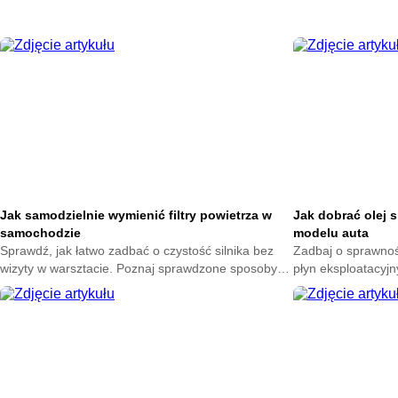
Jak samodzielnie wymienić filtry powietrza w
Jak dobrać olej 
samochodzie
modelu auta
Sprawdź, jak łatwo zadbać o czystość silnika bez
Zadbaj o sprawność
wizyty w warsztacie. Poznaj sprawdzone sposoby
płyn eksploatacyjn
na wybór dobrych części i uniknij kosztownych
dowiedz się, jak 
pomyłek przy ich wymianie.
swojego samochod