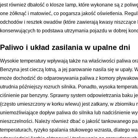
jest również dbałość o klosze lamp, które wykonane są z pol
one żółknąć i matowieć, co pogarsza jakość oświetlenia. Regu
odchodów i resztek owadów (które zawierają kwasy niszczące l
konserwujących to podstawa utrzymania pojazdu w dobrej kondyc
Paliwo i układ zasilania w upalne dni
Wysokie temperatury wpływają także na właściwości paliwa oraz
Benzyna jest cieczą lotną, a jej parowanie nasila się w upały.
może dochodzić do odparowywania paliwa z komory pływakowe
utrudnia późniejszy rozruch silnika. Ponadto, wysoka temperat
ciśnienie par benzyny. Sprawny system odpowietrzania baku jes
(często umieszczony w korku wlewu) jest zatkany, w zbiorniku
uniemożliwiające dopływ paliwa do silnika lub nadciśnienie w
nieszczelności. Należy również dbać o jakość tankowanego pa
temperaturach, ryzyko spalania stukowego wzrasta, dlatego wa