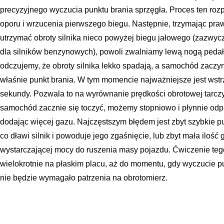
precyzyjnego wyczucia punktu brania sprzęgła. Proces ten roz
oporu i wrzucenia pierwszego biegu. Następnie, trzymając pra
utrzymać obroty silnika nieco powyżej biegu jałowego (zazwyc
dla silników benzynowych), powoli zwalniamy lewą nogą ped
odczujemy, że obroty silnika lekko spadają, a samochód zaczyna
właśnie punkt brania. W tym momencie najważniejsze jest wst
sekundy. Pozwala to na wyrównanie prędkości obrotowej tarcz
samochód zacznie się toczyć, możemy stopniowo i płynnie odpu
dodając więcej gazu. Najczęstszym błędem jest zbyt szybkie p
co dławi silnik i powoduje jego zgaśnięcie, lub zbyt mała ilość 
wystarczającej mocy do ruszenia masy pojazdu. Ćwiczenie t
wielokrotnie na płaskim placu, aż do momentu, gdy wyczucie pu
nie będzie wymagało patrzenia na obrotomierz.