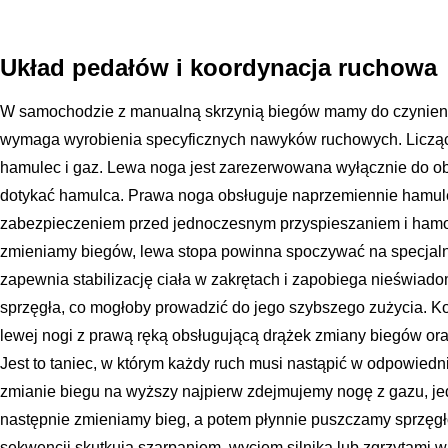
Układ pedałów i koordynacja ruchowa
W samochodzie z manualną skrzynią biegów mamy do czynienia
wymaga wyrobienia specyficznych nawyków ruchowych. Licząc od
hamulec i gaz. Lewa noga jest zarezerwowana wyłącznie do obs
dotykać hamulca. Prawa noga obsługuje naprzemiennie hamulec
zabezpieczeniem przed jednoczesnym przyspieszaniem i hamo
zmieniamy biegów, lewa stopa powinna spoczywać na specjaln
zapewnia stabilizację ciała w zakrętach i zapobiega nieświad
sprzęgła, co mogłoby prowadzić do jego szybszego zużycia. K
lewej nogi z prawą ręką obsługującą drążek zmiany biegów ora
Jest to taniec, w którym każdy ruch musi nastąpić w odpowiedni
zmianie biegu na wyższy najpierw zdejmujemy nogę z gazu, je
następnie zmieniamy bieg, a potem płynnie puszczamy sprzęgło
sekwencji skutkują szarpaniem, wyciem silnika lub zgrzytami w