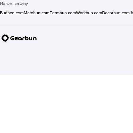
Nasze serwisy
Budben.com
Motobun.com
Farmbun.com
Workbun.com
Decorbun.com
J