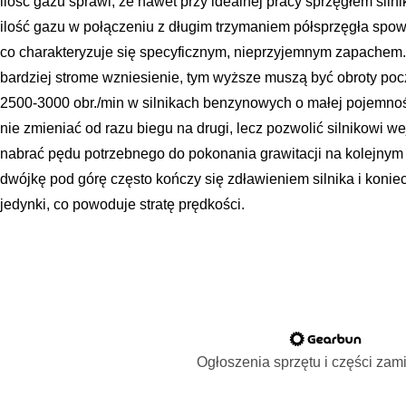
ilość gazu sprawi, że nawet przy idealnej pracy sprzęgłem sil
ilość gazu w połączeniu z długim trzymaniem półsprzęgła spow
co charakteryzuje się specyficznym, nieprzyjemnym zapachem. 
bardziej strome wzniesienie, tym wyższe muszą być obroty poc
2500-3000 obr./min w silnikach benzynowych o małej pojemnośc
nie zmieniać od razu biegu na drugi, lecz pozwolić silnikowi w
nabrać pędu potrzebnego do pokonania grawitacji na kolejnym
dwójkę pod górę często kończy się zdławieniem silnika i koni
jedynki, co powoduje stratę prędkości.
Ogłoszenia sprzętu i części za