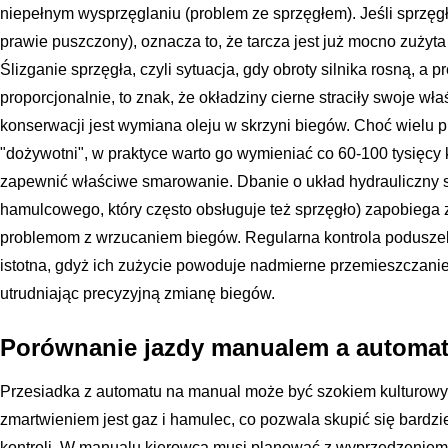
niepełnym wysprzęglaniu (problem ze sprzęgłem). Jeśli sprzęg
prawie puszczony), oznacza to, że tarcza jest już mocno zużyta 
Ślizganie sprzęgła, czyli sytuacja, gdy obroty silnika rosną, a 
proporcjonalnie, to znak, że okładziny cierne straciły swoje 
konserwacji jest wymiana oleju w skrzyni biegów. Choć wielu pr
"dożywotni", w praktyce warto go wymieniać co 60-100 tysięcy k
zapewnić właściwe smarowanie. Dbanie o układ hydrauliczny 
hamulcowego, który często obsługuje też sprzęgło) zapobiega z
problemom z wrzucaniem biegów. Regularna kontrola poduszek s
istotna, gdyż ich zużycie powoduje nadmierne przemieszczani
utrudniając precyzyjną zmianę biegów.
Porównanie jazdy manualem a automat
Przesiadka z automatu na manual może być szokiem kulturow
zmartwieniem jest gaz i hamulec, co pozwala skupić się bardzie
kontroli. W manualu kierowca musi planować z wyprzedzeniem