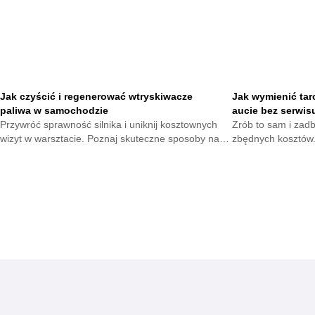
Jak czyścić i regenerować wtryskiwacze
Jak wymienić tar
paliwa w samochodzie
aucie bez serwis
Przywróć sprawność silnika i uniknij kosztownych
Zrób to sam i zad
wizyt w warsztacie. Poznaj skuteczne sposoby na
zbędnych kosztów.
utrzymanie układu paliwowego w dobrej kondycji i
które pomogą wymi
ciesz się płynną jazdą każdego dnia.
hamulcowego szybk