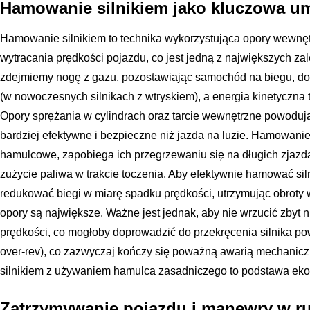
Hamowanie silnikiem jako kluczowa um
Hamowanie silnikiem to technika wykorzystująca opory wewnę
wytracania prędkości pojazdu, co jest jedną z największych za
zdejmiemy nogę z gazu, pozostawiając samochód na biegu, dopł
(w nowoczesnych silnikach z wtryskiem), a energia kinetyczna 
Opory sprężania w cylindrach oraz tarcie wewnętrzne powodują,
bardziej efektywne i bezpieczne niż jazda na luzie. Hamowanie 
hamulcowe, zapobiega ich przegrzewaniu się na długich zjaz
zużycie paliwa w trakcie toczenia. Aby efektywnie hamować si
redukować biegi w miarę spadku prędkości, utrzymując obroty 
opory są największe. Ważne jest jednak, aby nie wrzucić zbyt n
prędkości, co mogłoby doprowadzić do przekręcenia silnika po
over-rev), co zazwyczaj kończy się poważną awarią mechanic
silnikiem z używaniem hamulca zasadniczego to podstawa ekon
Zatrzymywanie pojazdu i manewry w r