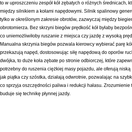
to w uproszczeniu zespół kół zębatych o różnych średnicach, k
między silnikiem a kołami napędowymi. Silnik spalinowy gene
tylko w określonym zakresie obrotów, zazwyczaj między bieg
obrotomierza. Bez skrzyni biegów prędkość kół byłaby bezpośr
co uniemożliwiłoby ruszanie z miejsca czy jazdę z wysoką pręd
Manualna skrzynia biegów pozwala kierowcy wybierać parę kó
przekazują napęd, dostosowując siłę napędową do oporów ruchu.
dwójka, to duże koła zębate po stronie odbiorczej, które zap
potrzebny do ruszenia ciężkiej masy pojazdu, ale oferują nisk
jak piątka czy szóstka, działają odwrotnie, pozwalając na szybk
co sprzyja oszczędności paliwa i redukcji hałasu. Zrozumienie t
buduje się technikę płynnej jazdy.