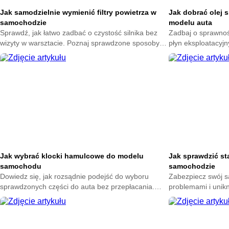
Jak samodzielnie wymienić filtry powietrza w
Jak dobrać olej 
samochodzie
modelu auta
Sprawdź, jak łatwo zadbać o czystość silnika bez
Zadbaj o sprawność
wizyty w warsztacie. Poznaj sprawdzone sposoby
płyn eksploatacyjn
na wybór dobrych części i uniknij kosztownych
dowiedz się, jak 
pomyłek przy ich wymianie.
swojego samochod
Jak wybrać klocki hamulcowe do modelu
Jak sprawdzić st
samochodu
samochodzie
Dowiedz się, jak rozsądnie podejść do wyboru
Zabezpiecz swój 
sprawdzonych części do auta bez przepłacania.
problemami i unik
Zadbaj o komfort jazdy i uniknij błędów, które mogą
Poznaj proste spos
kosztować więcej niż myślisz.
przygotuj auto na 