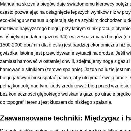
Manualna skrzynia biegów daje świadomemu kierowcy potężne
często pozwalając na osiągnięcie lepszych wyników niż w prz
eco-divingu w manualu opierają się na szybkim dochodzeniu d
możliwie najwyższego biegu, przy którym silnik pracuje płynni
wciśniętym pedałem gazu w 3/4) i wczesna zmiana biegów (np.
1500-2000 obr./min dla diesla) jest bardziej ekonomiczna niż 
gwizdka. Istotne jest przewidywanie sytuacji na drodze. Jeśli 
zamiast hamować w ostatniej chwili, zdejmujemy nogę z gazu i
hamowanie silnikiem (zerowe spalanie). Jazda na luzie jest mn
biegu jałowym musi spalać paliwo, aby utrzymać swoją pracę.
pełną kontrolę nad tym, kiedy zredukować bieg przed wzniesi
bez konieczności głębokiego wciskania gazu po utracie prędk
do topografii terenu jest kluczem do niskiego spalania.
Zaawansowane techniki: Międzygaz i 
Dla entuzjastów motoryzacji jazda manualem to nie tylko przem