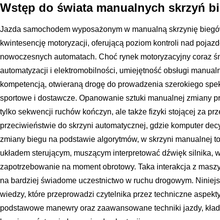
Wstęp do świata manualnych skrzyń b
Jazda samochodem wyposażonym w manualną skrzynię biegów
kwintesencję motoryzacji, oferującą poziom kontroli nad pojaz
nowoczesnych automatach. Choć rynek motoryzacyjny coraz śm
automatyzacji i elektromobilności, umiejętność obsługi manual
kompetencją, otwieraną drogę do prowadzenia szerokiego spe
sportowe i dostawcze. Opanowanie sztuki manualnej zmiany p
tylko sekwencji ruchów kończyn, ale także fizyki stojącej za p
przeciwieństwie do skrzyni automatycznej, gdzie komputer d
zmiany biegu na podstawie algorytmów, w skrzyni manualnej to
układem sterującym, muszącym interpretować dźwięk silnika, w
zapotrzebowanie na moment obrotowy. Taka interakcja z maszy
na bardziej świadome uczestnictwo w ruchu drogowym. Niniej
wiedzy, które przeprowadzi czytelnika przez techniczne aspek
podstawowe manewry oraz zaawansowane techniki jazdy, kładą