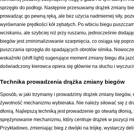
sprzęgło do podłogi. Następnie przesuwamy drążek zmiany bieg
prowadząc go pewną ręką, ale bez użycia nadmiernej siły, poz
wyrównanie prędkości kół zębatych. Po wbiciu biegu puszczamy
wciskaniu, ale szybciej niż przy ruszaniu, jednocześnie dodaj
biegów jest zminimalizowanie szarpnięcia, co osiąga się pop
puszczania sprzęgła do spadających obrotów silnika. Nowocz
wskaźniki (shift light) sugerujące moment zmiany biegu dla ja
doświadczony kierowca opiera się głównie na słuchu i wyczuci
Technika prowadzenia drążka zmiany biegów
Sposób, w jaki trzymamy i prowadzimy drążek zmiany biegów, m
żywotność mechanizmu wybieraka. Nie należy siłować się z dr
dłonią. Najlepszą techniką jest prowadzenie go otwartą dłonią,
sprężynowanie mechanizmu, który centruje drążek w pozycji m
Przykładowo, zmieniając bieg z dwójki na trójkę, wystarczy de