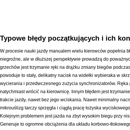
Typowe błędy początkujących i ich ko
W procesie nauki jazdy manualem wielu kierowców popełnia b
niegroźne, ale w dłuższej perspektywie prowadzą do poważnyc
grzechów jest trzymanie ręki na drążku zmiany biegów podczas
powoduje to stały, delikatny nacisk na widełki wybieraka w skr
wycierania i przedwczesnego zużycia synchronizatorów. Ręka
natychmiast wrócić na kierownicę. Innym błędem jest trzymanie
trakcie jazdy, nawet bez jego wciskania. Nawet minimalny na
mikrouślizg tarczy sprzęgła i ciągłą pracę łożyska wyciskoweg
Kolejnym problemem jest jazda na zbyt wysokim biegu przy niski
Generuje to ogromne obciążenia dla układu korbowo-tłokowe