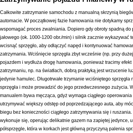
Całkowite zatrzymanie samochodu z manualną skrzynią biegów
automacie. W początkowej fazie hamowania nie dotykamy sprzę
wspomagać proces zwalniania. Dopiero gdy obroty spadną do 
jałowego (ok. 1000-1200 obr./min) i silnik zacznie wykazywać t
wcisnąć sprzęgło, aby odłączyć napęd i kontynuować hamow
zatrzymania. Wciśnięcie sprzęgła zbyt wcześnie (np. przy duże
pojazdem i wydłuża drogę hamowania, ponieważ tracimy efekt
zatrzymaniu, np. na światłach, dobrą praktyką jest wrzucenie lu
jedynie hamulec. Długotrwałe trzymanie wciśniętego sprzęgła 
sprzęgła i może prowadzić do jego przedwczesnego zużycia. W
manualem bywa męcząca, gdyż wymaga ciągłego operowania sp
utrzymywać większy odstęp od poprzedzającego auta, aby móc
biegu bez konieczności ciągłego zatrzymywania się i ruszania
wykonuje się, operując delikatnie gazem na zapiętej jedynce, 
półsprzęgle, która w korkach jest główną przyczyną palenia spr