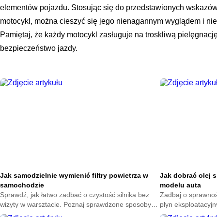
elementów pojazdu. Stosując się do przedstawionych wskazówe
motocykl, można cieszyć się jego nienagannym wyglądem i nie
Pamiętaj, że każdy motocykl zasługuje na troskliwą pielęgnację,
bezpieczeństwo jazdy.
Jak samodzielnie wymienić filtry powietrza w
Jak dobrać olej 
samochodzie
modelu auta
Sprawdź, jak łatwo zadbać o czystość silnika bez
Zadbaj o sprawność
wizyty w warsztacie. Poznaj sprawdzone sposoby
płyn eksploatacyjn
na wybór dobrych części i uniknij kosztownych
dowiedz się, jak 