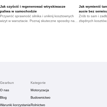
Jak czyścić i regenerować wtryskiwacze
Jak wymienić tar
paliwa w samochodzie
aucie bez serwis
Przywróć sprawność silnika i uniknij kosztownych
Zrób to sam i zad
wizyt w warsztacie. Poznaj skuteczne sposoby na
zbędnych kosztów.
utrzymanie układu paliwowego w dobrej kondycji i
które pomogą wymi
ciesz się płynną jazdą każdego dnia.
hamulcowego szybk
Gearbun
Kategorie
O nas
Motoryzacja
Blog
Budownictwo
Warunki korzystania
Rolnictwo