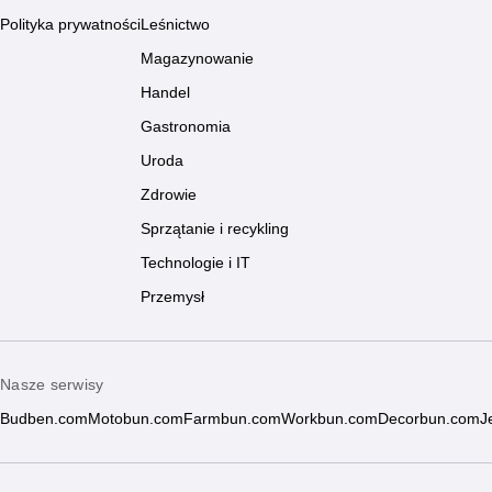
Polityka prywatności
Leśnictwo
Magazynowanie
Handel
Gastronomia
Uroda
Zdrowie
Sprzątanie i recykling
Technologie i IT
Przemysł
Nasze serwisy
Budben.com
Motobun.com
Farmbun.com
Workbun.com
Decorbun.com
J