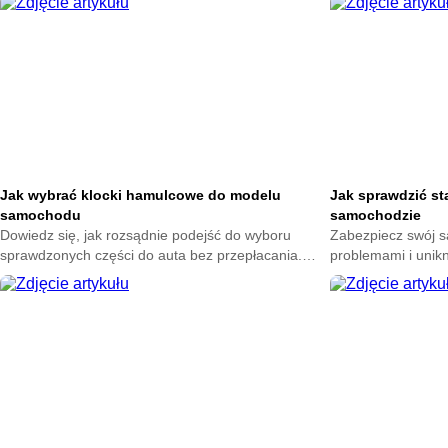
pomyłek przy ich wymianie.
swojego samochod
Jak wybrać klocki hamulcowe do modelu
Jak sprawdzić st
samochodu
samochodzie
Dowiedz się, jak rozsądnie podejść do wyboru
Zabezpiecz swój 
sprawdzonych części do auta bez przepłacania.
problemami i unik
Zadbaj o komfort jazdy i uniknij błędów, które mogą
Poznaj proste spos
kosztować więcej niż myślisz.
przygotuj auto na 