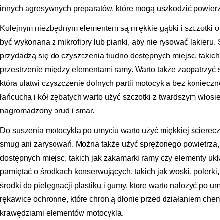
innych agresywnych preparatów, które mogą uszkodzić powierz
Kolejnym niezbędnym elementem są miękkie gąbki i szczotki 
być wykonana z mikrofibry lub pianki, aby nie rysować lakieru.
przydadzą się do czyszczenia trudno dostępnych miejsc, takich ja
przestrzenie między elementami ramy. Warto także zaopatrzyć s
która ułatwi czyszczenie dolnych partii motocykla bez konieczn
łańcucha i kół zębatych warto użyć szczotki z twardszym włosi
nagromadzony brud i smar.
Do suszenia motocykla po umyciu warto użyć miękkiej ściereczki
smug ani zarysowań. Można także użyć sprężonego powietrza,
dostępnych miejsc, takich jak zakamarki ramy czy elementy u
pamiętać o środkach konserwujących, takich jak woski, polerki
środki do pielęgnacji plastiku i gumy, które warto nałożyć po 
rękawice ochronne, które chronią dłonie przed działaniem chem
krawędziami elementów motocykla.