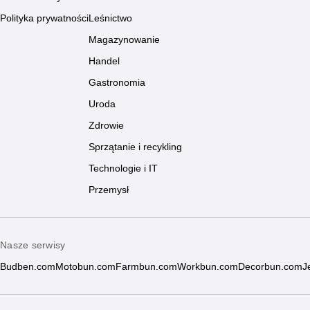
Polityka prywatności
Leśnictwo
Magazynowanie
Handel
Gastronomia
Uroda
Zdrowie
Sprzątanie i recykling
Technologie i IT
Przemysł
Nasze serwisy
Budben.com
Motobun.com
Farmbun.com
Workbun.com
Decorbun.com
J