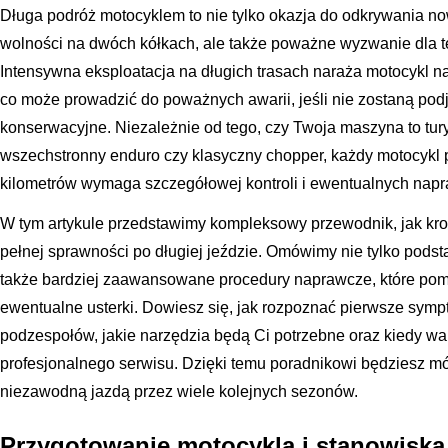
Długa podróż motocyklem to nie tylko okazja do odkrywania n
wolności na dwóch kółkach, ale także poważne wyzwanie dla t
Intensywna eksploatacja na długich trasach naraża motocykl 
co może prowadzić do poważnych awarii, jeśli nie zostaną pod
konserwacyjne. Niezależnie od tego, czy Twoja maszyna to tury
wszechstronny enduro czy klasyczny chopper, każdy motocykl p
kilometrów wymaga szczegółowej kontroli i ewentualnych napr
W tym artykule przedstawimy kompleksowy przewodnik, jak kro
pełnej sprawności po długiej jeździe. Omówimy nie tylko pod
także bardziej zaawansowane procedury naprawcze, które pom
ewentualne usterki. Dowiesz się, jak rozpoznać pierwsze sym
podzespołów, jakie narzędzia będą Ci potrzebne oraz kiedy wa
profesjonalnego serwisu. Dzięki temu poradnikowi będziesz mó
niezawodną jazdą przez wiele kolejnych sezonów.
Przygotowanie motocykla i stanowiska