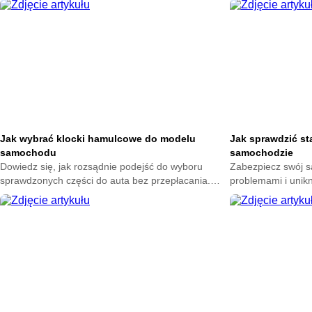
pomyłek przy ich wymianie.
swojego samochod
Jak wybrać klocki hamulcowe do modelu
Jak sprawdzić st
samochodu
samochodzie
Dowiedz się, jak rozsądnie podejść do wyboru
Zabezpiecz swój 
sprawdzonych części do auta bez przepłacania.
problemami i unik
Zadbaj o komfort jazdy i uniknij błędów, które mogą
Poznaj proste spos
kosztować więcej niż myślisz.
przygotuj auto na 