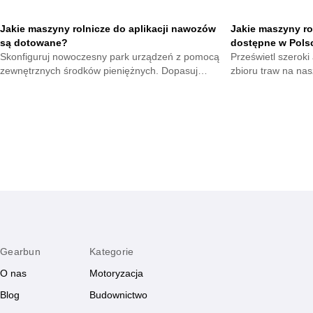
Jakie maszyny rolnicze do aplikacji nawozów
Jakie maszyny ro
są dotowane?
dostępne w Pols
Skonfiguruj nowoczesny park urządzeń z pomocą
Prześwietl szerok
zewnętrznych środków pieniężnych. Dopasuj
zbioru traw na n
narzędzia wspomagające dokarmianie roślin i
akcesoria rolnicze
oszczędzaj kapitał.
paszy teraz.
Gearbun
Kategorie
O nas
Motoryzacja
Blog
Budownictwo