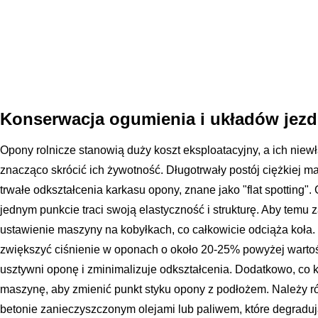
Konserwacja ogumienia i układów jez
Opony rolnicze stanowią duży koszt eksploatacyjny, a ich ni
znacząco skrócić ich żywotność. Długotrwały postój ciężkiej m
trwałe odkształcenia karkasu opony, znane jako "flat spotting
jednym punkcie traci swoją elastyczność i strukturę. Aby temu
ustawienie maszyny na kobyłkach, co całkowicie odciąża koła. J
zwiększyć ciśnienie w oponach o około 20-25% powyżej wartoś
usztywni oponę i zminimalizuje odkształcenia. Dodatkowo, co k
maszynę, aby zmienić punkt styku opony z podłożem. Należy r
betonie zanieczyszczonym olejami lub paliwem, które degradu