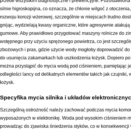
przede wszystkim diagnostyczne i prewencyjne. Pozostawiona
silnie higroskopijna, co oznacza, że chłonie wilgoć z otoczeni
rozwoju korozji wżerowej, szczególnie w miejscach trudno dostę
gnijąc, wydzielają kwasy organiczne, które agresywnie atakują
gumowe. Aby prawidłowo przygotować maszyny rolnicze do zim
wstępnego przy użyciu sprężonego powietrza, co jest szczegó
zbożowych i pras, gdzie użycie wody mogłoby doprowadzić do zb
do usunięcia zakamarkach lub uszkodzenia łożysk. Dopiero po
można przystąpić do mycia wodą pod ciśnieniem, pamiętając 
odległości lancy od delikatnych elementów takich jak czujniki, 
łożysk.
Specyfika mycia silnika i układów elektroniczny
Szczególną ostrożność należy zachować podczas mycia komory
wyposażonych w elektronikę. Woda pod wysokim ciśnieniem mo
prowadząc do zjawiska śniedzenia styków, co w konsekwencji