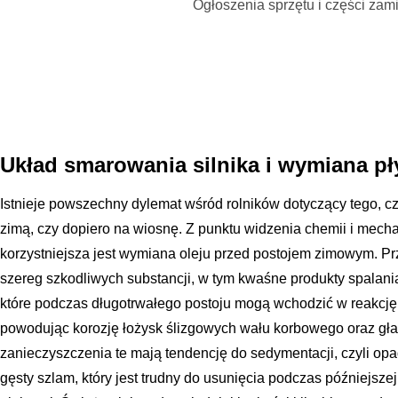
Ogłoszenia sprzętu i części za
Układ smarowania silnika i wymiana p
Istnieje powszechny dylemat wśród rolników dotyczący tego, cz
zimą, czy dopiero na wiosnę. Z punktu widzenia chemii i mech
korzystniejsza jest wymiana oleju przed postojem zimowym. Pr
szereg szkodliwych substancji, w tym kwaśne produkty spalania 
które podczas długotrwałego postoju mogą wchodzić w reakcję 
powodując korozję łożysk ślizgowych wału korbowego oraz gład
zanieczyszczenia te mają tendencję do sedymentacji, czyli opa
gęsty szlam, który jest trudny do usunięcia podczas późniejs