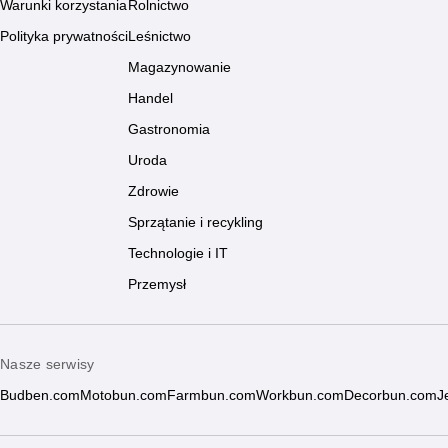
Warunki korzystania
Rolnictwo
Polityka prywatności
Leśnictwo
Magazynowanie
Handel
Gastronomia
Uroda
Zdrowie
Sprzątanie i recykling
Technologie i IT
Przemysł
Nasze serwisy
Budben.com
Motobun.com
Farmbun.com
Workbun.com
Decorbun.com
J