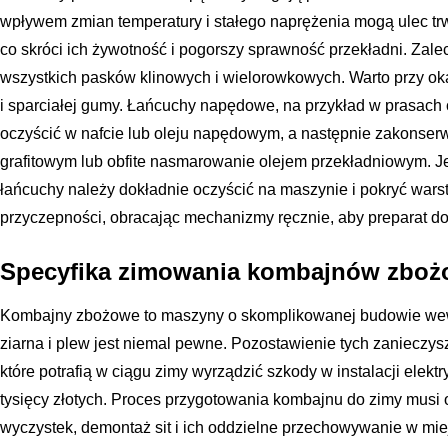
wpływem zmian temperatury i stałego naprężenia mogą ulec tr
co skróci ich żywotność i pogorszy sprawność przekładni. Zal
wszystkich pasków klinowych i wielorowkowych. Warto przy oka
i sparciałej gumy. Łańcuchy napędowe, na przykład w prasach 
oczyścić w nafcie lub oleju napędowym, a następnie zakonse
grafitowym lub obfite nasmarowanie olejem przekładniowym. Jeś
łańcuchy należy dokładnie oczyścić na maszynie i pokryć war
przyczepności, obracając mechanizmy ręcznie, aby preparat dot
Specyfika zimowania kombajnów zbo
Kombajny zbożowe to maszyny o skomplikowanej budowie wewn
ziarna i plew jest niemal pewne. Pozostawienie tych zanieczys
które potrafią w ciągu zimy wyrządzić szkody w instalacji elekt
tysięcy złotych. Proces przygotowania kombajnu do zimy musi
wyczystek, demontaż sit i ich oddzielne przechowywanie w m