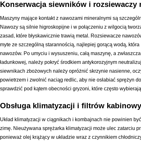
Konserwacja siewników i rozsiewaczy
Maszyny mające kontakt z nawozami mineralnymi są szczególn
Nawozy są silnie higroskopijne i w połączeniu z wilgocią two
zasad, które błyskawicznie trawią metal. Rozsiewacze nawoz
myte ze szczególną starannością, najlepiej gorącą wodą, która 
nawozów. Po umyciu i wysuszeniu, całą maszynę, a zwłaszcza 
ładunkowej, należy pokryć środkiem antykorozyjnym neutralizuj
siewnikach zbożowych należy opróżnić skrzynie nasienne, oc
powietrzem i zwolnić naciąg redlic, aby nie osłabiać sprężyn
sprawdzić pod kątem obecności gryzoni, które często wybierają
Obsługa klimatyzacji i filtrów kabinow
Układ klimatyzacji w ciągnikach i kombajnach nie powinien by
zimę. Nieużywana sprężarka klimatyzacji może ulec zatarciu 
ponieważ olej krążący w układzie wraz z czynnikiem chłodnic