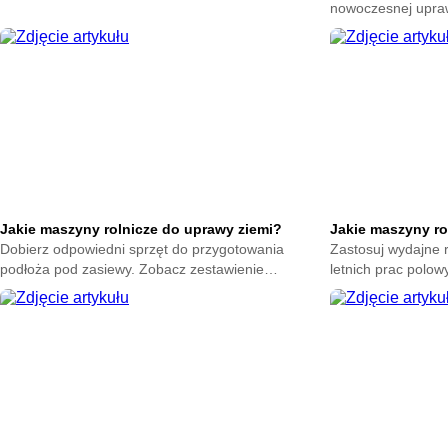
zakupem sprzętu. Zobacz jakie czynniki wpływają
nowoczesnej upraw
na ostateczny koszt.
urządzenia ułatwi
zwiększające plony
Jakie maszyny rolnicze do uprawy ziemi?
Jakie maszyny ro
Dobierz odpowiedni sprzęt do przygotowania
Zastosuj wydajne 
podłoża pod zasiewy. Zobacz zestawienie
letnich prac polow
technologii ułatwiających obróbkę gleby oraz
oprzyrządowanie p
podnoszących zbiory.
omłot.