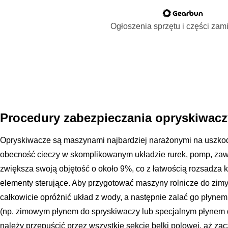
Ogłoszenia sprzętu i części za
Procedury zabezpieczania opryskiwac
Opryskiwacze są maszynami najbardziej narażonymi na uszko
obecność cieczy w skomplikowanym układzie rurek, pomp, zaw
zwiększa swoją objętość o około 9%, co z łatwością rozsadza kor
elementy sterujące. Aby przygotować maszyny rolnicze do zim
całkowicie opróżnić układ z wody, a następnie zalać go płyne
(np. zimowym płynem do spryskiwaczy lub specjalnym płynem 
należy przepuścić przez wszystkie sekcje belki polowej, aż za