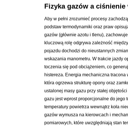
Fizyka gazów a ciśnien
Aby w pełni zrozumieć procesy zachodz
podstaw termodynamiki oraz praw opisu
gazów (głównie azotu i tlenu), zachowuj
kluczową rolę odgrywa zależność między 
pojazdu dochodzi do nieustannych zmian
wskazania manometru. W trakcie jazdy o
toczenia się pod obciążeniem, co generu
histereza. Energia mechaniczna tracona w
która ogrzewa strukturę opony oraz zamk
ustalonej masy gazu przy stałej objętości
gazu jest wprost proporcjonalne do jego 
temperatury powietrza wewnątrz koła nieu
gazów wymusza na kierowcach i mechani
pomiarowych, które uwzględniają stan te