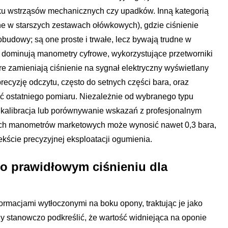
ku wstrząsów mechanicznych czy upadków. Inną kategorią
e w starszych zestawach ołówkowych), gdzie ciśnienie
udowy; są one proste i trwałe, lecz bywają trudne w
 dominują manometry cyfrowe, wykorzystujące przetworniki
re zamieniają ciśnienie na sygnał elektryczny wyświetlany
ecyzję odczytu, często do setnych części bara, oraz
ęć ostatniego pomiaru. Niezależnie od wybranego typu
a kalibracja lub porównywanie wskazań z profesjonalnym
ich manometrów marketowych może wynosić nawet 0,3 bara,
ekście precyzyjnej eksploatacji ogumienia.
 o prawidłowym ciśnieniu dla
ormacjami wytłoczonymi na boku opony, traktując je jako
ży stanowczo podkreślić, że wartość widniejąca na oponie