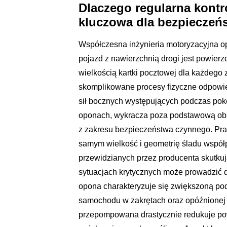
Dlaczego regularna kontr
kluczowa dla bezpieczeń
Współczesna inżynieria motoryzacyjna o
pojazd z nawierzchnią drogi jest powierz
wielkością kartki pocztowej dla każdego 
skomplikowane procesy fizyczne odpowi
sił bocznych występujących podczas poko
oponach, wykracza poza podstawową obs
z zakresu bezpieczeństwa czynnego. Prawi
samym wielkość i geometrię śladu współ
przewidzianych przez producenta skutku
sytuacjach krytycznych może prowadzić
opona charakteryzuje się zwiększoną pod
samochodu w zakrętach oraz opóźnionej r
przepompowana drastycznie redukuje pow