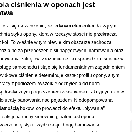
ola ciśnienia w oponach jest
stwa
piera się na założeniu, że jedynym elementem łączącym
chnia styku opony, która w rzeczywistości nie przekracza
z kół. To właśnie w tym niewielkim obszarze zachodzą
edzialne za przenoszenie sił napędowych, hamowania oraz
nywania zakrętów. Zrozumienie, jak sprawdzić ciśnienie w
ługę samochodu i staje się fundamentalnym zagadnieniem
dłowe ciśnienie determinuje kształt profilu opony, a tym
pracy z podłożem. Wszelkie odchylenia od norm
ją drastycznym pogorszeniem właściwości trakcyjnych, co w
 do utraty panowania nad pojazdem. Niedopompowana
atnością boków, co prowadzi do efektu „pływania”
eakcji na ruchy kierownicą, natomiast opona
ierzchnię styku, wydłużając drogę hamowania i