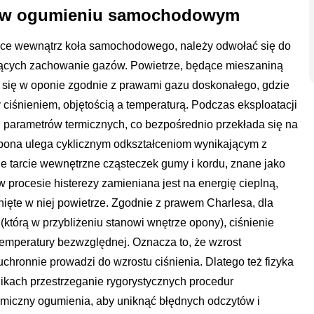
ie w ogumieniu samochodowym
ące wewnątrz koła samochodowego, należy odwołać się do
jących zachowanie gazów. Powietrze, będące mieszaniną
e się w oponie zgodnie z prawami gazu doskonałego, gdzie
ciśnieniem, objętością a temperaturą. Podczas eksploatacji
 parametrów termicznych, co bezpośrednio przekłada się na
pona ulega cyklicznym odkształceniom wynikającym z
je tarcie wewnętrzne cząsteczek gumy i kordu, znane jako
 procesie histerezy zamieniana jest na energię cieplną,
nięte w niej powietrze. Zgodnie z prawem Charlesa, dla
 (którą w przybliżeniu stanowi wnętrze opony), ciśnienie
temperatury bezwzględnej. Oznacza to, że wzrost
chronnie prowadzi do wzrostu ciśnienia. Dlatego też fizyka
kach przestrzeganie rygorystycznych procedur
rmiczny ogumienia, aby uniknąć błędnych odczytów i