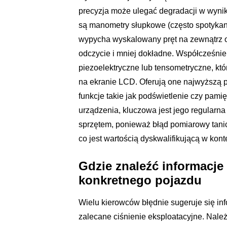
precyzja może ulegać degradacji w wyni
są manometry słupkowe (często spotykan
wypycha wyskalowany pręt na zewnątrz ob
odczycie i mniej dokładne. Współcześnie
piezoelektryczne lub tensometryczne, któ
na ekranie LCD. Oferują one najwyższą pr
funkcje takie jak podświetlenie czy pami
urządzenia, kluczowa jest jego regularn
sprzętem, ponieważ błąd pomiarowy tan
co jest wartością dyskwalifikującą w kont
Gdzie znaleźć informacje
konkretnego pojazdu
Wielu kierowców błędnie sugeruje się inf
zalecane ciśnienie eksploatacyjne. Nale