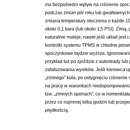
ma bezpośredni wpływ na ciśnienie spoc
podczas zmian pór roku lub gwałtownych 
zmiana temperatury otoczenia o każde 10
około 0,1 bara (lub około 1,5 PSI). Zimą,
naturalnie maleje, nawet jeśli układ jest
kontrolki systemu TPMS w chłodne porank
spoczynkowe będzie wyższe. Ignorowanie 
przykład tuż po zjeździe z autostrady lu
zafałszowania wyników. Jeśli kierowca up
„zimnego” koła, po ostygnięciu ciśnieni
na pracę w warunkach niedopompowania.
tzw. „zimnych oponach”, co w nomenklatu
przez co najmniej kilka godzin lub przeje
prędkością.