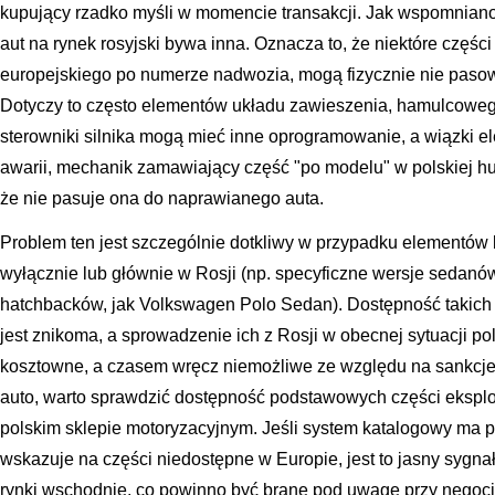
kupujący rzadko myśli w momencie transakcji. Jak wspomniano
aut na rynek rosyjski bywa inna. Oznacza to, że niektóre częś
europejskiego po numerze nadwozia, mogą fizycznie nie paso
Dotyczy to często elementów układu zawieszenia, hamulcowego,
sterowniki silnika mogą mieć inne oprogramowanie, a wiązki e
awarii, mechanik zamawiający część "po modelu" w polskiej h
że nie pasuje ona do naprawianego auta.
Problem ten jest szczególnie dotkliwy w przypadku elementów
wyłącznie lub głównie w Rosji (np. specyficzne wersje sedan
hatchbacków, jak Volkswagen Polo Sedan). Dostępność takich
jest znikoma, a sprowadzenie ich z Rosji w obecnej sytuacji pol
kosztowne, a czasem wręcz niemożliwe ze względu na sankcje 
auto, warto sprawdzić dostępność podstawowych części ekspl
polskim sklepie motoryzacyjnym. Jeśli system katalogowy ma pr
wskazuje na części niedostępne w Europie, jest to jasny sygna
rynki wschodnie, co powinno być brane pod uwagę przy negocja