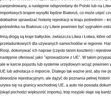
zarejestrowany, a następnie odsprzedany do Polski lub na Li
importowych krajem wysyłki będzie Białoruś, co może uśpić c
dokładnie sprawdzać historię rejestracji w kraju pośrednim – kr
pośrednika na Białorusi czy Litwie powinien być sygnałem os
Inną drogą są kraje bałtyckie, zwłaszcza Litwa i Łotwa, które od
przeładunkowych dla używanych samochodów w regionie. Han
Rosji, dokonywać ich napraw (często tanim kosztem) i rejestrow
następnie oferować jako "sprowadzone z UE". W takim przypad
ale w karcie pojazdu lub systemie urzędowym wciąż powinien wi
UE lub adnotacja o imporcie. Dlatego tak ważne jest, aby nie 
dowodzie rejestracyjnym, ale dążyć do poznania pełnej historii w
urywa się na granicy wschodniej UE, a auto nie posiada dokume
(skąd pochodzi większość importu), trop rosyjski staje się ba