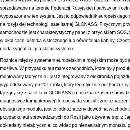
sprzedawane na terenie Federacji Rosyjskiej i państw unii ce
wyposażone w ten system. Jest to odpowiednik europejskiego s
na rosyjskiej technologii satelitarnej GLONASS. Fizycznym p
samochodzie jest charakterystyczny panel z przyciskiem SOS,
w okolicach lusterka wstecznego lub oświetlenia kabiny. Częst
dioda sygnalizująca status systemu.
Różnica między systemem europejskim a rosyjskim może być sub
możliwa. W przypadku aut marek zachodnich, które były produk
montowany fabrycznie i jest zintegrowany z elektroniką pojaz
wyprodukowany po 2017 roku, który teoretycznie pochodzi z ry
łączący się z satelitami GLONASS (co można czasem sprawdz
diagnostyce komputerowej) lub posiada specyficzne oznaczenia 
obsługi tego modułu, jest to jednoznaczny dowód na wschodni
przypadku aut sprowadzanych do Rosji jako używane (np. z Japo
dokładany niefabrycznie, co widać po nienaturalnym montażu p