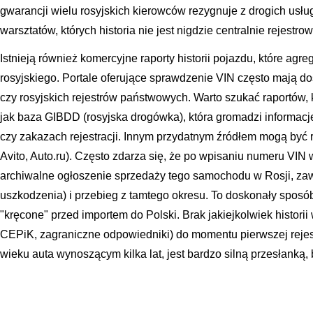
gwarancji wielu rosyjskich kierowców rezygnuje z drogich usł
warsztatów, których historia nie jest nigdzie centralnie rejestro
Istnieją również komercyjne raporty historii pojazdu, które agr
rosyjskiego. Portale oferujące sprawdzenie VIN często mają d
czy rosyjskich rejestrów państwowych. Warto szukać raportów, k
jak baza GIBDD (rosyjska drogówka), która gromadzi informac
czy zakazach rejestracji. Innym przydatnym źródłem mogą być r
Avito, Auto.ru). Często zdarza się, że po wpisaniu numeru VI
archiwalne ogłoszenie sprzedaży tego samochodu w Rosji, zaw
uszkodzenia) i przebieg z tamtego okresu. To doskonały sposób 
"kręcone" przed importem do Polski. Brak jakiejkolwiek histori
CEPiK, zagraniczne odpowiedniki) do momentu pierwszej rejes
wieku auta wynoszącym kilka lat, jest bardzo silną przesłanką,