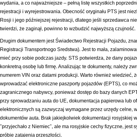
wydania, a co najważniejsze – pełną listę wszystkich poprzedni
rejestracji i wyrejestrowania. Obecność oryginału PTS jest ni
Rosji i jego późniejszej rejestracji, dlatego jeśli sprzedawca 
twierdzi, że zaginął, powinno to wzbudzić najwyższą czujność.
Drugim dokumentem jest Świadectwo Rejestracji Pojazdu, znan
Registracji Transportnogo Sredstwa). Jest to mała, zalaminowa
mieć przy sobie podczas jazdy. STS potwierdza, że dany pojaz
konkretną osobę lub firmę. Analizując te dokumenty, należy z
numerem VIN oraz datami produkcji. Warto również wiedzieć, ż
wprowadzać elektroniczne paszporty pojazdów (EPTS), co może 
zagranicznego nabywcy, ponieważ dostęp do bazy danych EPTS
przy sprowadzaniu auta do UE, dokumentacja papierowa lub of
elektronicznych są zazwyczaj wymagane przez urzędy celne, wi
dokumentów auta. Brak jakiejkolwiek dokumentacji rosyjskiej 
"przyjechało z Niemiec", ale ma rosyjskie cechy fizyczne, je
próbie zatajenia przeszłości.