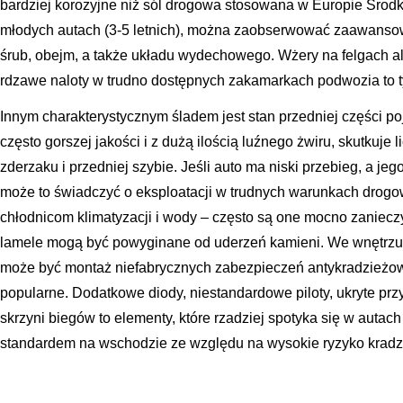
bardziej korozyjne niż sól drogowa stosowana w Europie Środ
młodych autach (3-5 letnich), można zaobserwować zaawanso
śrub, obejm, a także układu wydechowego. Wżery na felgach a
rdzawe naloty w trudno dostępnych zakamarkach podwozia to 
Innym charakterystycznym śladem jest stan przedniej części po
często gorszej jakości i z dużą ilością luźnego żwiru, skutkuje
zderzaku i przedniej szybie. Jeśli auto ma niski przebieg, a je
może to świadczyć o eksploatacji w trudnych warunkach drogow
chłodnicom klimatyzacji i wody – często są one mocno zaniecz
lamele mogą być powyginane od uderzeń kamieni. We wnętrzu 
może być montaż niefabrycznych zabezpieczeń antykradzieżowy
popularne. Dodatkowe diody, niestandardowe piloty, ukryte prz
skrzyni biegów to elementy, które rzadziej spotyka się w autac
standardem na wschodzie ze względu na wysokie ryzyko kradz