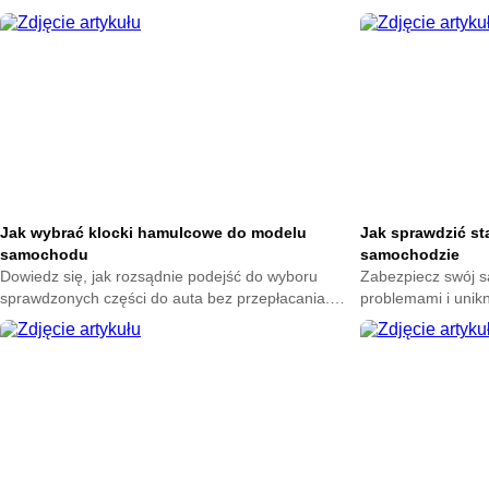
na wybór dobrych części i uniknij kosztownych
dowiedz się, jak 
pomyłek przy ich wymianie.
swojego samochod
Jak wybrać klocki hamulcowe do modelu
Jak sprawdzić st
samochodu
samochodzie
Dowiedz się, jak rozsądnie podejść do wyboru
Zabezpiecz swój 
sprawdzonych części do auta bez przepłacania.
problemami i unik
Zadbaj o komfort jazdy i uniknij błędów, które mogą
Poznaj proste spos
kosztować więcej niż myślisz.
przygotuj auto na 