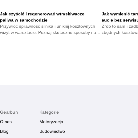
Jak czyścić i regenerować wtryskiwacze
Jak wymienić tar
paliwa w samochodzie
aucie bez serwis
Przywróć sprawność silnika i uniknij kosztownych
Zrób to sam i zad
wizyt w warsztacie. Poznaj skuteczne sposoby na
zbędnych kosztów.
utrzymanie układu paliwowego w dobrej kondycji i
które pomogą wymi
ciesz się płynną jazdą każdego dnia.
hamulcowego szybk
Gearbun
Kategorie
O nas
Motoryzacja
Blog
Budownictwo