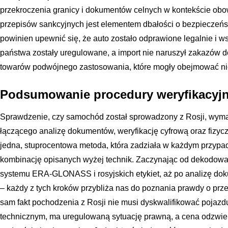
przekroczenia granicy i dokumentów celnych w kontekście ob
przepisów sankcyjnych jest elementem dbałości o bezpieczeńs
powinien upewnić się, że auto zostało odprawione legalnie i w
państwa zostały uregulowane, a import nie naruszył zakazów 
towarów podwójnego zastosowania, które mogły obejmować nie
Podsumowanie procedury weryfikacyjn
Sprawdzenie, czy samochód został sprowadzony z Rosji, wym
łączącego analizę dokumentów, weryfikację cyfrową oraz fizycz
jedna, stuprocentowa metoda, która zadziała w każdym przypad
kombinację opisanych wyżej technik. Zaczynając od dekodowa
systemu ERA-GLONASS i rosyjskich etykiet, aż po analizę doku
– każdy z tych kroków przybliża nas do poznania prawdy o prze
sam fakt pochodzenia z Rosji nie musi dyskwalifikować pojazdu,
technicznym, ma uregulowaną sytuację prawną, a cena odzwierc