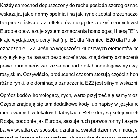
Każdy samochód dopuszczony do ruchu posiada szereg oznac
wskazują, jakie normy spełnia i na jaki rynek został przeznac
bezpieczeństwa oraz reflektorów mogą dostarczyć cennych w
Europie obowiązuje system oznaczania homologacji literą "E" w
kraju wydającego certyfikat (np. E1 dla Niemiec, E20 dla Polsk
oznaczenie E22. Jeśli na większości kluczowych elementów poj
czy etykiety na pasach bezpieczeństwa, znajdziemy oznaczenie
prawdopodobieństwo, że samochód został homologowany i wy
rosyjskim. Oczywiście, producenci czasem stosują części z ho
różne rynki, ale dominacja oznaczenia E22 jest silnym wskaźni
Oprócz kodów homologacyjnych, warto przyjrzeć się samym o
Często znajdują się tam dodatkowe kody lub napisy w języku r
montowanych w lokalnych fabrykach. Reflektory są kolejnym 
Rosja, podobnie jak Europa, stosuje ruch prawostronny i asyme
barwy światła czy sposobu działania świateł dziennych mogą s