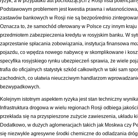
ryzyk, a w przypadku aut pochodzących z Rosji lista potencjaln
Podstawowym problemem jest kwestia prawna i własnościowa, 
zastawów bankowych w Rosji nie są bezpośrednio zintegrowan
Oznacza to, że samochód oferowany w Polsce czy innym kraju 
przedmiotem zabezpieczenia kredytu w rosyjskim banku. W sytu
zaprzestanie spłacania zobowiązania, instytucja finansowa moż
pojazdu, co wpędza nowego nabywcę w skomplikowane i koszt
specyfika rosyjskiego rynku ubezpieczeń sprawia, że wiele 
trafia do oficjalnych statystyk szkód całkowitych w taki sam s
zachodnich, co ułatwia nieuczciwym handlarzom wprowadzani
bezwypadkowych.
Kolejnym istotnym aspektem ryzyka jest stan techniczny wynik
Infrastruktura drogowa w wielu regionach Rosji odbiega jakośc
przekłada się na przyspieszone zużycie zawieszenia, układu k
Dodatkowo, w dużych aglomeracjach takich jak Moskwa czy Pe
się niezwykle agresywne środki chemiczne do odladzania dróg.