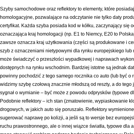
Szyby samochodowe oraz reflektory to elementy, które posiad
homologacyjne, pozwalające na odczytanie nie tylko daty produk
certyfikat. Każda szyba posiada kod w kółku, zaczynający się od 
oznaczająca kraj homologacji (np. E1 to Niemcy, E20 to Polska
zawsze oznacza kraj użytkowania (części są produkowane i cert
szyb z oznaczeniami nietypowymi dla rynku europejskiego lu
może świadczyć o przeszłości wypadkowej i naprawach wykon
dostępnych na rynku wschodnim. Bardziej istotne są jednak dat
powinny pochodzić z tego samego rocznika co auto (lub być o ro
widzimy szybę czołową znacznie młodszą od reszty, a do tego jes
sygnał o wymianie – być może z powodu odprysków (typowe dl
Podobnie reflektory – ich stan (zmatowienie, wypiaskowanie k
drogowych, w jakich auto się poruszało. Reflektory wymienio
sugerować naprawę po kolizji, a jeśli są to wersje bez europej
ruchu prawostronnego, ale o innej wiązce światła, typowe dla 