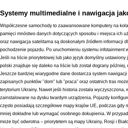
Systemy multimedialne i nawigacja jako
Współczesne samochody to zaawansowane komputery na kołac
pamięci mnóstwo danych dotyczących sposobu i miejsca ich u
oraz nawigacja satelitarna są doskonałym źródłem informacji 
pochodzenie pojazdu. Po uruchomieniu systemu infotainment w
Jeśli na liście priorytetowej lub jako język domyślny ustawiony j
polski znajduje się daleko na liście lub został dograny późnie
Jeszcze bardziej wiarygodne dane dostarcza system nawigacji G
zapisanych punktów "dom" lub "praca" oraz ostatnich tras moż
terytorium Ukrainy. Nawet jeśli historia została wyczyszczona,
zainstalowane na dysku twardym urządzenia. Pojazdy konfigu
często posiadają szczegółowe mapy krajów UE, podczas gdy
mniej dokładne lub wymagać osobnego dokupienia. W przypadku
może być odwrotna – priorytetem są mapy Ukrainy, Rosji i Biał