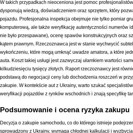
W takich przypadkach nieoceniona jest pomoc profesjonalis
dysponują wiedzą, doświadczeniem oraz sprzętem, który pozwa
pojazdu. Profesjonalna inspekcja obejmuje nie tylko pomiar gru
komputerową, ale także weryfikację autentyczności numerów i
nie było przespawane), ocenę spawów konstrukcyjnych oraz s
kątem prawnym. Rzeczoznawca jest w stanie wychwycić subte
wykończeniu, które mogą umknąć uwadze amatora, a które je
auta. Koszt takiej usługi jest zazwyczaj ułamkiem wartości sa
kilkudziesięciu tysięcy złotych. Raport rzeczoznawcy jest rów
podstawą do negocjacji ceny lub dochodzenia roszczeń w przy
zakupie. W kontekście aut z Ukrainy, warto szukać specjalistó
weryfikacji pojazdów z rynków wschodnich i znają specyfikę t
Podsumowanie i ocena ryzyka zakupu
Decyzja o zakupie samochodu, co do którego istnieje podejrzen
sprowadzony z Ukrainy, wymaga chłodnej kalkulacji i wyzbycia