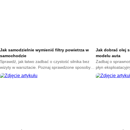
Jak samodzielnie wymienić filtry powietrza w
Jak dobrać olej 
samochodzie
modelu auta
Sprawdź, jak łatwo zadbać o czystość silnika bez
Zadbaj o sprawność
wizyty w warsztacie. Poznaj sprawdzone sposoby
płyn eksploatacyjn
na wybór dobrych części i uniknij kosztownych
dowiedz się, jak 
pomyłek przy ich wymianie.
swojego samochod