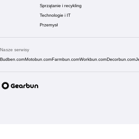
Sprzątanie i recykling
Technologie i IT
Przemysł
Nasze serwisy
Budben.com
Motobun.com
Farmbun.com
Workbun.com
Decorbun.com
J