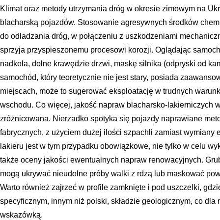
Klimat oraz metody utrzymania dróg w okresie zimowym na Ukr
blacharską pojazdów. Stosowanie agresywnych środków chemiczn
do odladzania dróg, w połączeniu z uszkodzeniami mechaniczny
sprzyja przyspieszonemu procesowi korozji. Oglądając samoch
nadkola, dolne krawędzie drzwi, maskę silnika (odpryski od kam
samochód, który teoretycznie nie jest stary, posiada zaawanso
miejscach, może to sugerować eksploatację w trudnych warun
wschodu. Co więcej, jakość napraw blacharsko-lakierniczych
zróżnicowana. Nierzadko spotyka się pojazdy naprawiane meto
fabrycznych, z użyciem dużej ilości szpachli zamiast wymiany 
lakieru jest w tym przypadku obowiązkowe, nie tylko w celu wy
także oceny jakości ewentualnych napraw renowacyjnych. Grub
mogą ukrywać nieudolne próby walki z rdzą lub maskować powa
Warto również zajrzeć w profile zamknięte i pod uszczelki, gdzi
specyficznym, innym niż polski, składzie geologicznym, co d
wskazówką.