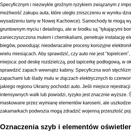
Specyficznym i niezwykle groźnym ryzykiem związanym z impo
możliwość zakupu auta, które uległo zniszczeniu w wyniku dzi
wysadzeniu tamy w Nowej Kachowce). Samochody te mogą wyg
gruntownym myciu i detailingu, ale w środku są "tykającymi 
zanieczyszczona mułem i chemikaliami, penetruje instalację elek
biegów, powodując nieodwracalne procesy korozyjne elektronik
wielu miesiącach. Aby sprawdzić, czy auto nie jest "topielcem"
miejsca: pod deskę rozdzielczą, pod tapicerkę podłogową, w ok
sprawdzić zapach wewnątrz kabiny. Specyficzna woń stęchlizn
zapachami lub ślady mułu w złączach elektrycznych to czerwone
jakiego regionu Ukrainy pochodzi auto. Jeśli miejsce rejestracj
intensywnych walk lub powodzi, ryzyko jest znacznie wyższe. 
maskowane przez wymianę elementów karoserii, ale uszkodzeni
zakamarkach podwozia mogą zdradzić wojenną przeszłość poj
Oznaczenia szyb i elementów oświetle