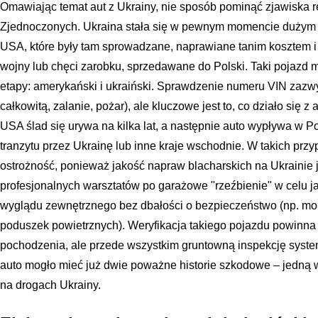
Omawiając temat aut z Ukrainy, nie sposób pominąć zjawiska
Zjednoczonych. Ukraina stała się w pewnym momencie dużym
USA, które były tam sprowadzane, naprawiane tanim kosztem i 
wojny lub chęci zarobku, sprzedawane do Polski. Taki pojazd m
etapy: amerykański i ukraiński. Sprawdzenie numeru VIN zazwy
całkowitą, zalanie, pożar), ale kluczowe jest to, co działo się z
USA ślad się urywa na kilka lat, a następnie auto wypływa w Po
tranzytu przez Ukrainę lub inne kraje wschodnie. W takich pr
ostrożność, ponieważ jakość napraw blacharskich na Ukrainie 
profesjonalnych warsztatów po garażowe "rzeźbienie" w celu 
wyglądu zewnętrznego bez dbałości o bezpieczeństwo (np. mo
poduszek powietrznych). Weryfikacja takiego pojazdu powinna
pochodzenia, ale przede wszystkim gruntowną inspekcję syst
auto mogło mieć już dwie poważne historie szkodowe – jedną 
na drogach Ukrainy.