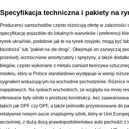
Specyfikacja techniczna i pakiety na r
Producenci samochodów często różnicują ofertę w zależności
specyfikację pojazdów do lokalnych warunków i preferencji k
rynek ukraiński, podobnie jak te na rynek rosyjski, mogą być f
bezdroża" lub "pakiet na złe drogi". Obejmuje on zazwyczaj 
prześwit), wzmocnione amortyzatory i sprężyny, a także dodatko
biegów, często wykonane z metalu zamiast tworzywa sztuczne
modelu, który w Polsce standardowo występuje w wersji niższej i
sygnałem wskazującym na wschodnie pochodzenie. Różnice m
napędowych. Na rynkach wschodnich, ze względu na mniej restr
oferowane były silniki o prostszej konstrukcji, bez zaawanso
takich jak DPF czy GPF, a także jednostki przystosowane do pal
relatywnie nowym aucie znajdujemy silnik, który w Unii Europejsk
wcześniej, z dużą dozą prawdopodobieństwa auto pochodzi z 