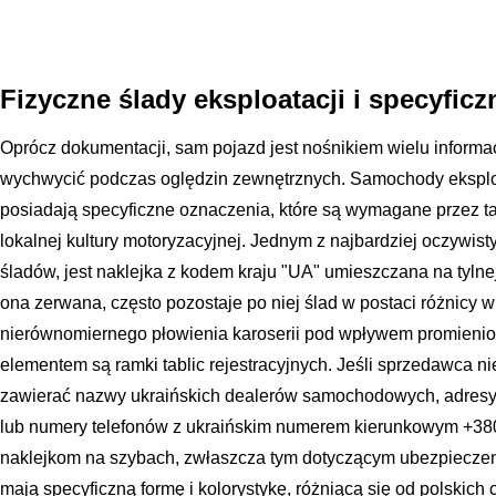
Fizyczne ślady eksploatacji i specyfic
Oprócz dokumentacji, sam pojazd jest nośnikiem wielu informac
wychwycić podczas oględzin zewnętrznych. Samochody eksplo
posiadają specyficzne oznaczenia, które są wymagane przez ta
lokalnej kultury motoryzacyjnej. Jednym z najbardziej oczywist
śladów, jest naklejka z kodem kraju "UA" umieszczana na tylnej
ona zerwana, często pozostaje po niej ślad w postaci różnicy w 
nierównomiernego płowienia karoserii pod wpływem promieni
elementem są ramki tablic rejestracyjnych. Jeśli sprzedawca n
zawierać nazwy ukraińskich dealerów samochodowych, adresy 
lub numery telefonów z ukraińskim numerem kierunkowym +380.
naklejkom na szybach, zwłaszcza tym dotyczącym ubezpieczen
mają specyficzną formę i kolorystykę, różniącą się od polskich