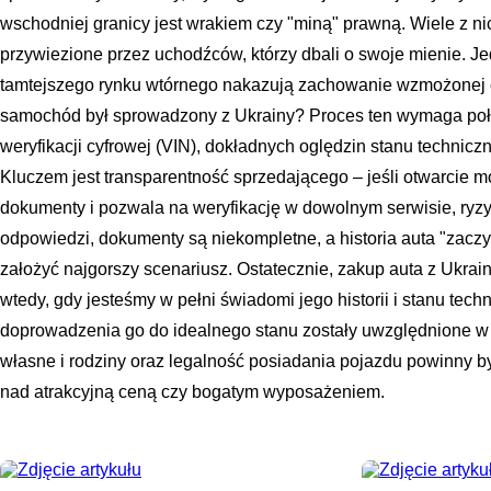
wschodniej granicy jest wrakiem czy "miną" prawną. Wiele z n
przywiezione przez uchodźców, którzy dbali o swoje mienie. Jed
tamtejszego rynku wtórnego nakazują zachowanie wzmożonej c
samochód był sprowadzony z Ukrainy? Proces ten wymaga poł
weryfikacji cyfrowej (VIN), dokładnych oględzin stanu technic
Kluczem jest transparentność sprzedającego – jeśli otwarcie 
dokumenty i pozwala na weryfikację w dowolnym serwisie, ryzy
odpowiedzi, dokumenty są niekompletne, a historia auta "zaczy
założyć najgorszy scenariusz. Ostatecznie, zakup auta z Ukrai
wtedy, gdy jesteśmy w pełni świadomi jego historii i stanu tec
doprowadzenia go do idealnego stanu zostały uwzględnione w 
własne i rodziny oraz legalność posiadania pojazdu powinny 
nad atrakcyjną ceną czy bogatym wyposażeniem.