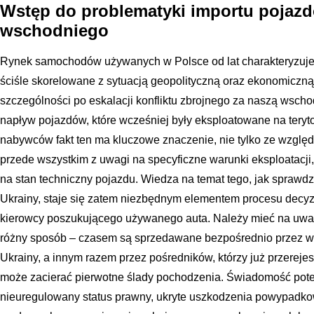
Wstęp do problematyki importu pojazd
wschodniego
Rynek samochodów używanych w Polsce od lat charakteryzuje 
ściśle skorelowane z sytuacją geopolityczną oraz ekonomiczną 
szczególności po eskalacji konfliktu zbrojnego za naszą wscho
napływ pojazdów, które wcześniej były eksploatowane na teryto
nabywców fakt ten ma kluczowe znaczenie, nie tylko ze względ
przede wszystkim z uwagi na specyficzne warunki eksploatacj
na stan techniczny pojazdu. Wiedza na temat tego, jak spraw
Ukrainy, staje się zatem niezbędnym elementem procesu dec
kierowcy poszukującego używanego auta. Należy mieć na uwadze
różny sposób – czasem są sprzedawane bezpośrednio przez wł
Ukrainy, a innym razem przez pośredników, którzy już przerejest
może zacierać pierwotne ślady pochodzenia. Świadomość potenc
nieuregulowany status prawny, ukryte uszkodzenia powypadko