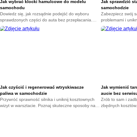
Jak wybrać klocki hamulcowe do modelu
Jak sprawdzić st
samochodu
samochodzie
Dowiedz się, jak rozsądnie podejść do wyboru
Zabezpiecz swój 
sprawdzonych części do auta bez przepłacania.
problemami i unik
Zadbaj o komfort jazdy i uniknij błędów, które mogą
Poznaj proste spos
kosztować więcej niż myślisz.
przygotuj auto na 
Jak czyścić i regenerować wtryskiwacze
Jak wymienić tar
paliwa w samochodzie
aucie bez serwis
Przywróć sprawność silnika i uniknij kosztownych
Zrób to sam i zad
wizyt w warsztacie. Poznaj skuteczne sposoby na
zbędnych kosztów.
utrzymanie układu paliwowego w dobrej kondycji i
które pomogą wymi
ciesz się płynną jazdą każdego dnia.
hamulcowego szybk