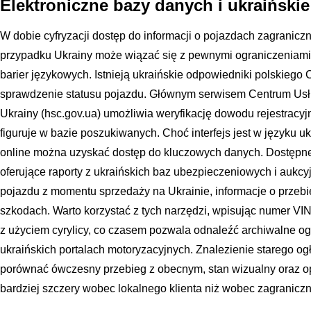
Elektroniczne bazy danych i ukraiński
W dobie cyfryzacji dostęp do informacji o pojazdach zagraniczny
przypadku Ukrainy może wiązać się z pewnymi ograniczeniami 
barier językowych. Istnieją ukraińskie odpowiedniki polskiego
sprawdzenie statusu pojazdu. Głównym serwisem Centrum Us
Ukrainy (hsc.gov.ua) umożliwia weryfikację dowodu rejestracyj
figuruje w bazie poszukiwanych. Choć interfejs jest w języku 
online można uzyskać dostęp do kluczowych danych. Dostępne
oferujące raporty z ukraińskich baz ubezpieczeniowych i aukcy
pojazdu z momentu sprzedaży na Ukrainie, informacje o przebi
szkodach. Warto korzystać z tych narzędzi, wpisując numer VI
z użyciem cyrylicy, co czasem pozwala odnaleźć archiwalne og
ukraińskich portalach motoryzacyjnych. Znalezienie starego o
porównać ówczesny przebieg z obecnym, stan wizualny oraz op
bardziej szczery wobec lokalnego klienta niż wobec zagranic