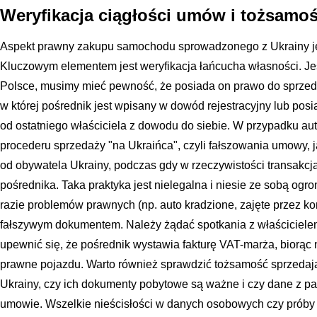
Weryfikacja ciągłości umów i tożsamo
Aspekt prawny zakupu samochodu sprowadzonego z Ukrainy jes
Kluczowym elementem jest weryfikacja łańcucha własności. Je
Polsce, musimy mieć pewność, że posiada on prawo do sprzedaż
w której pośrednik jest wpisany w dowód rejestracyjny lub po
od ostatniego właściciela z dowodu do siebie. W przypadku aut
procederu sprzedaży "na Ukraińca", czyli fałszowania umowy, 
od obywatela Ukrainy, podczas gdy w rzeczywistości transakc
pośrednika. Taka praktyka jest nielegalna i niesie ze sobą ogr
razie problemów prawnych (np. auto kradzione, zajęte przez ko
fałszywym dokumentem. Należy żądać spotkania z właściciel
upewnić się, że pośrednik wystawia fakturę VAT-marża, biorąc
prawne pojazdu. Warto również sprawdzić tożsamość sprzedaj
Ukrainy, czy ich dokumenty pobytowe są ważne i czy dane z pa
umowie. Wszelkie nieścisłości w danych osobowych czy próby