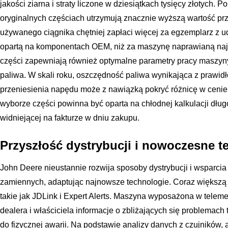
jakości ziarna i straty liczone w dziesiątkach tysięcy złotych
oryginalnych częściach utrzymują znacznie wyższą wartość pr
używanego ciągnika chętniej zapłaci więcej za egzemplarz z 
opartą na komponentach OEM, niż za maszynę naprawianą naj
części zapewniają również optymalne parametry pracy maszyny,
paliwa. W skali roku, oszczędność paliwa wynikająca z prawidło
przeniesienia napędu może z nawiązką pokryć różnicę w cenie f
wyborze części powinna być oparta na chłodnej kalkulacji dług
widniejącej na fakturze w dniu zakupu.
Przyszłość dystrybucji i nowoczesne t
John Deere nieustannie rozwija sposoby dystrybucji i wsparcia 
zamiennych, adaptując najnowsze technologie. Coraz większą 
takie jak JDLink i Expert Alerts. Maszyna wyposażona w telem
dealera i właściciela informacje o zbliżających się problemach
do fizycznej awarii. Na podstawie analizy danych z czujników, 