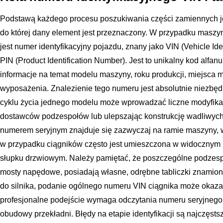
Podstawą każdego procesu poszukiwania części zamiennych jest
do której dany element jest przeznaczony. W przypadku mas
jest numer identyfikacyjny pojazdu, znany jako VIN (Vehicle Id
PIN (Product Identification Number). Jest to unikalny kod alf
informacje na temat modelu maszyny, roku produkcji, miejsca m
wyposażenia. Znalezienie tego numeru jest absolutnie niezbęd
cyklu życia jednego modelu może wprowadzać liczne modyfikac
dostawców podzespołów lub ulepszając konstrukcję wadliwyc
numerem seryjnym znajduje się zazwyczaj na ramie maszyny, w o
w przypadku ciągników często jest umieszczona w widocznym m
słupku drzwiowym. Należy pamiętać, że poszczególne podzespoły
mosty napędowe, posiadają własne, odrębne tabliczki znamio
do silnika, podanie ogólnego numeru VIN ciągnika może okazać
profesjonalne podejście wymaga odczytania numeru seryjnego b
obudowy przekładni. Błędy na etapie identyfikacji są najczęs