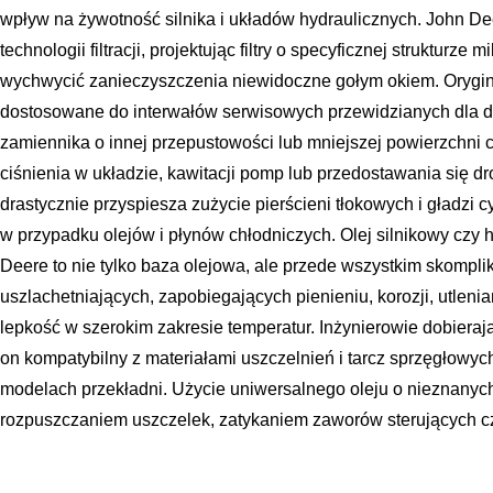
wpływ na żywotność silnika i układów hydraulicznych. John D
technologii filtracji, projektując filtry o specyficznej strukturze 
wychwycić zanieczyszczenia niewidoczne gołym okiem. Oryginaln
dostosowane do interwałów serwisowych przewidzianych dla 
zamiennika o innej przepustowości lub mniejszej powierzchni
ciśnienia w układzie, kawitacji pomp lub przedostawania się dr
drastycznie przyspiesza zużycie pierścieni tłokowych i gładzi 
w przypadku olejów i płynów chłodniczych. Olej silnikowy czy
Deere to nie tylko baza olejowa, ale przede wszystkim skompl
uszlachetniających, zapobiegających pienieniu, korozji, utlen
lepkość w szerokim zakresie temperatur. Inżynierowie dobieraj
on kompatybilny z materiałami uszczelnień i tarcz sprzęgłowy
modelach przekładni. Użycie uniwersalnego oleju o nieznany
rozpuszczaniem uszczelek, zatykaniem zaworów sterujących c