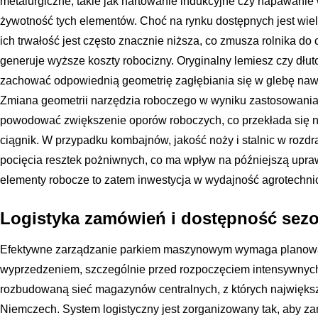
metalurgiczne, takie jak hartowanie indukcyjne czy napawanie
żywotność tych elementów. Choć na rynku dostępnych jest wi
ich trwałość jest często znacznie niższa, co zmusza rolnika do
generuje wyższe koszty robocizny. Oryginalny lemiesz czy dłut
zachować odpowiednią geometrię zagłębiania się w glebę nawe
Zmiana geometrii narzędzia roboczego w wyniku zastosowani
powodować zwiększenie oporów roboczych, co przekłada się n
ciągnik. W przypadku kombajnów, jakość noży i stalnic w rozdr
pocięcia resztek pożniwnych, co ma wpływ na późniejszą upraw
elementy robocze to zatem inwestycja w wydajność agrotechn
Logistyka zamówień i dostępność sez
Efektywne zarządzanie parkiem maszynowym wymaga planowa
wyprzedzeniem, szczególnie przed rozpoczęciem intensywnyc
rozbudowaną sieć magazynów centralnych, z których największ
Niemczech. System logistyczny jest zorganizowany tak, aby z