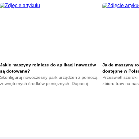
technologii ułatwiających obróbkę gleby oraz
oprzyrządowanie p
podnoszących zbiory.
omłot.
Jakie maszyny rolnicze do aplikacji nawozów
Jakie maszyny ro
są dotowane?
dostępne w Pols
Skonfiguruj nowoczesny park urządzeń z pomocą
Prześwietl szerok
zewnętrznych środków pieniężnych. Dopasuj
zbioru traw na n
narzędzia wspomagające dokarmianie roślin i
akcesoria rolnicze
oszczędzaj kapitał.
paszy teraz.