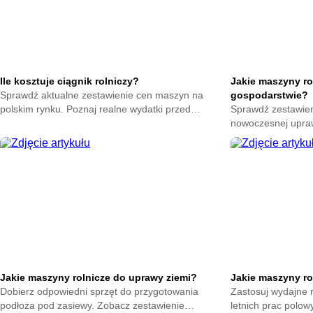
Ile kosztuje ciągnik rolniczy?
Jakie maszyny ro
Sprawdź aktualne zestawienie cen maszyn na
gospodarstwie?
polskim rynku. Poznaj realne wydatki przed
Sprawdź zestawien
zakupem sprzętu. Zobacz jakie czynniki wpływają
nowoczesnej upraw
na ostateczny koszt.
urządzenia ułatwi
zwiększające plony
Jakie maszyny rolnicze do uprawy ziemi?
Jakie maszyny ro
Dobierz odpowiedni sprzęt do przygotowania
Zastosuj wydajne 
podłoża pod zasiewy. Zobacz zestawienie
letnich prac polow