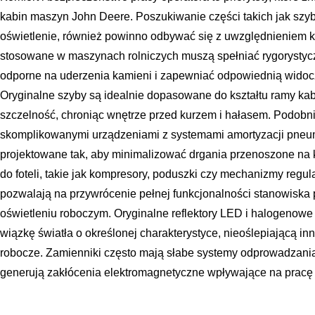
kabin maszyn John Deere. Poszukiwanie części takich jak szyby,
oświetlenie, również powinno odbywać się z uwzględnieniem kr
stosowane w maszynach rolniczych muszą spełniać rygorystyc
odporne na uderzenia kamieni i zapewniać odpowiednią widoc
Oryginalne szyby są idealnie dopasowane do kształtu ramy kab
szczelność, chroniąc wnętrze przed kurzem i hałasem. Podobnie
skomplikowanymi urządzeniami z systemami amortyzacji pneum
projektowane tak, aby minimalizować drgania przenoszone na 
do foteli, takie jak kompresory, poduszki czy mechanizmy regulac
pozwalają na przywrócenie pełnej funkcjonalności stanowiska
oświetleniu roboczym. Oryginalne reflektory LED i halogenowe
wiązkę światła o określonej charakterystyce, nieoślepiającą in
robocze. Zamienniki często mają słabe systemy odprowadzania 
generują zakłócenia elektromagnetyczne wpływające na pracę 