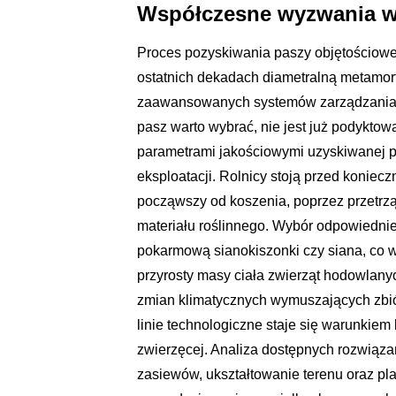
Współczesne wyzwania w 
Proces pozyskiwania paszy objętościow
ostatnich dekadach diametralną metamor
zaawansowanych systemów zarządzania zb
pasz warto wybrać, nie jest już podykto
parametrami jakościowymi uzyskiwanej p
eksploatacji. Rolnicy stoją przed koniec
począwszy od koszenia, poprzez przetrząs
materiału roślinnego. Wybór odpowiedni
pokarmową sianokiszonki czy siana, co 
przyrosty masy ciała zwierząt hodowlanyc
zmian klimatycznych wymuszających zbi
linie technologiczne staje się warunkie
zwierzęcej. Analiza dostępnych rozwiąza
zasiewów, ukształtowanie terenu oraz p