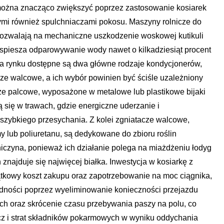
można znacząco zwiększyć poprzez zastosowanie kosiarek
mi również spulchniaczami pokosu. Maszyny rolnicze do
ozwalają na mechaniczne uszkodzenie woskowej kutikuli
przyspiesza odparowywanie wody nawet o kilkadziesiąt procent
a rynku dostępne są dwa główne rodzaje kondycjonerów,
cze walcowe, a ich wybór powinien być ściśle uzależniony
cze palcowe, wyposażone w metalowe lub plastikowe bijaki
ą się w trawach, gdzie energiczne uderzanie i
szybkiego przesychania. Z kolei zgniatacze walcowe,
y lub poliuretanu, są dedykowane do zbioru roślin
niczyna, ponieważ ich działanie polega na miażdżeniu łodyg
 znajduje się najwięcej białka. Inwestycja w kosiarkę z
kowy koszt zakupu oraz zapotrzebowanie na moc ciągnika,
ędności poprzez wyeliminowanie konieczności przejazdu
ch oraz skrócenie czasu przebywania paszy na polu, co
cz i strat składników pokarmowych w wyniku oddychania