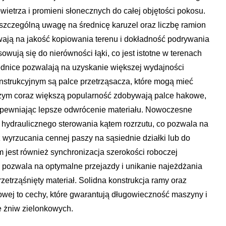
ietrza i promieni słonecznych do całej objętości pokosu.
 szczególną uwagę na średnicę karuzel oraz liczbę ramion
ywają na jakość kopiowania terenu i dokładność podrywania
sowują się do nierówności łąki, co jest istotne w terenach
dnice pozwalają na uzyskanie większej wydajności
strukcyjnym są palce przetrząsacza, które mogą mieć
 czym coraz większą popularność zdobywają palce hakowe,
zapewniając lepsze odwrócenie materiału. Nowoczesne
hydraulicznego sterowania kątem rozrzutu, co pozwala na
 wyrzucania cennej paszy na sąsiednie działki lub do
jest również synchronizacja szerokości roboczej
o pozwala na optymalne przejazdy i unikanie najeżdżania
zetrząśnięty materiał. Solidna konstrukcja ramy oraz
owej to cechy, które gwarantują długowieczność maszyny i
e żniw zielonkowych.