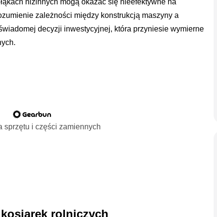
łąkach nizinnych mogą okazać się nieefektywne na
ozumienie zależności między konstrukcją maszyny a
a świadomej decyzji inwestycyjnej, która przyniesie wymierne
nych.
 sprzętu i części zamiennych
 kosiarek rolniczych