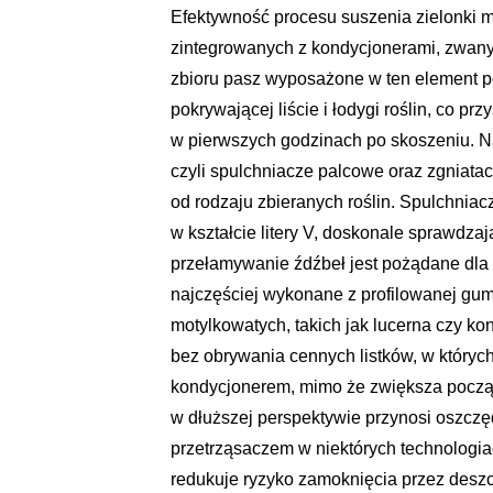
Efektywność procesu suszenia zielonki 
zintegrowanych z kondycjonerami, zwany
zbioru pasz wyposażone w ten element p
pokrywającej liście i łodygi roślin, co 
w pierwszych godzinach po skoszeniu. N
czyli spulchniacze palcowe oraz zgniata
od rodzaju zbieranych roślin. Spulchnia
w kształcie litery V, doskonale sprawdzaj
przełamywanie źdźbeł jest pożądane dla 
najczęściej wykonane z profilowanej gum
motylkowatych, takich jak lucerna czy ko
bez obrywania cennych listków, w których
kondycjonerem, mimo że zwiększa począt
w dłuższej perspektywie przynosi oszcz
przetrząsaczem w niektórych technologia
redukuje ryzyko zamoknięcia przez desz