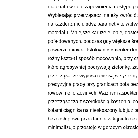
materiału w celu zapewnienia dostępu pow
Wybierając przetrząsacz, należy zwrócić
na każdej z nich, gdyż parametry te wpł
materiału. Mniejsze karuzele lepiej dosto
pofałdowanych, podczas gdy większe śre
powierzchniowej. Istotnym elementem kon
różny kształt i sposób mocowania, przy
które agresywniej podrywają zielonkę, 
przetrząsacze wyposażone są w systemy 
precyzyjną pracę przy granicach pola bez
rowów melioracyjnych. Ważnym aspektem 
przetrząsacza z szerokością koszenia, c
kołami ciągnika na nieskoszony lub już pr
bezobsługowe przekładnie w kąpieli olej
minimalizują przestoje w gorącym okresi