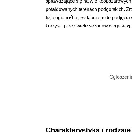
sprawdzające się na wielkoobszarowych 
pofałdowanych terenach podgórskich. Zr
fizjologią roślin jest kluczem do podjęci
korzyści przez wiele sezonów wegetacyj
Ogłoszenia
Charakterystyka i rodzaje