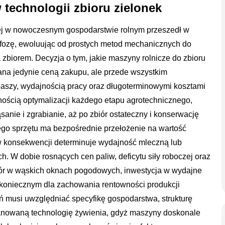
technologii zbioru zielonek
ej w nowoczesnym gospodarstwie rolnym przeszedł w
fozę, ewoluując od prostych metod mechanicznych do
iorem. Decyzja o tym, jakie maszyny rolnicze do zbioru
wana jedynie ceną zakupu, ale przede wszystkim
aszy, wydajnością pracy oraz długoterminowymi kosztami
znością optymalizacji każdego etapu agrotechnicznego,
anie i zgrabianie, aż po zbiór ostateczny i konserwację
ego sprzętu ma bezpośrednie przełożenie na wartość
w konsekwencji determinuje wydajność mleczną lub
h. W dobie rosnących cen paliw, deficytu siły roboczej oraz
ór w wąskich oknach pogodowych, inwestycja w wydajne
m koniecznym dla zachowania rentowności produkcji
ń musi uwzględniać specyfikę gospodarstwa, strukturę
lanowaną technologię żywienia, gdyż maszyny doskonale