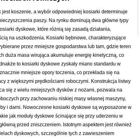
 jest koszenie, a wybór odpowiedniej kosiarki determinuje
anieczyszczenia paszy. Na rynku dominują dwa główne typy
kosiarki dyskowe, które różnią się zasadą działania,
ią na uszkodzenia. Kosiarki bębnowe, charakteryzujące
wybierane przez mniejsze gospodarstwa lub tam, gdzie teren
ich duża masa wirująca akumuluje energię kinetyczną, co
dnakże to kosiarki dyskowe zyskały miano standardu w
znacznie mniejsze opory toczenia, co przekłada się na
acy z większymi prędkościami roboczymi. Konstrukcja listwy
ca się z wielu mniejszych dysków z nożami, pozwala na
roboczych przy zachowaniu niskiej masy własnej maszyny,
gleby i darni. Nowoczesne kosiarki dyskowe są wyposażone w
ie jak moduły dyskowe ścinające się przy uderzeniu w
 główną przed zniszczeniem. Istotnym aspektem jest również
delach dyskowych, szczególnie tych z zawieszeniem