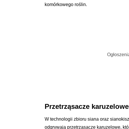
komórkowego roślin.
Ogłoszenia
Przetrząsacze karuzelowe
W technologii zbioru siana oraz sianokis
odgrywają przetrząsacze karuzelowe, kt